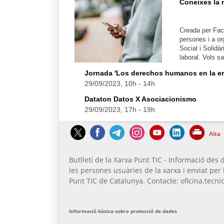
Coneixes la 
Creada per Fact
persones i a or
Social i Solidàr
laboral. Vols 
Jornada 'Los derechos humanos en la era d
29/09/2023, 10h
-
14h
Dataton Datos X Asociacionismo
29/09/2023, 17h
-
19h
Alta
Butlletí de la Xarxa Punt TIC - Informació des d
les persones usuàries de la xarxa i enviat per 
Punt TIC de Catalunya. Contacte: oficina.tecnic
Informació bàsica sobre protecció de dades