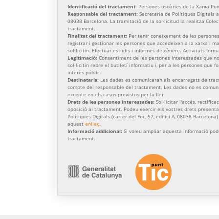
Identificació del tractament
: Persones usuàries de la Xarxa Pun
Responsable del tractament:
Secretaria de Polítiques Digitals am
08038 Barcelona. La tramitació de la sol·licitud la realitza Cole
tractament.
Finalitat del tractament:
Per tenir coneixement de les persones
registrar i gestionar les persones que accedeixen a la xarxa i 
sol·licitin. Efectuar estudis i informes de gènere. Activitats form
Legitimació:
Consentiment de les persones interessades que no 
sol·licitin rebre el butlletí informatiu i, per a les persones que 
interès públic.
Destinataris:
Les dades es comunicaran als encarregats de trac
compte del responsable del tractament. Les dades no es comunic
excepte en els casos previstos per la llei.
Drets de les persones interessades:
Sol·licitar l'accés, rectific
oposició al tractament. Podeu exercir els vostres drets presenta
Polítiques Digitals (carrer del Foc, 57, edifici A, 08038 Barcelona
aquest
enllaç
.
Informació addicional:
Si voleu ampliar aquesta informació pod
tractament.