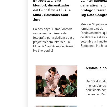
Entrevista a Isma
La intel·ligència 
Monfort, dinamitzador
generativa i el b
del Punt Òmnia PES La
protagonitzaran 
Mina - Salesians Sant
Big Data Congr
Jordi
Més de 40 persone
formaran part de
Fa dos anys, l'Isma Monfort
l’esdeveniment, qu
va canviar la càmera de
celebrarà els dies 
fotografia per a dedicar-se als
setembre a l’audito
projectes comunitaris a La
Barcelona. No hi fal
Mina de Sant Adrià de Besòs.
No t'ho perdis!
S’inicia la 
Del 10 al 26 d
i nenes d’arreu
codificació per 
innovació. Parti