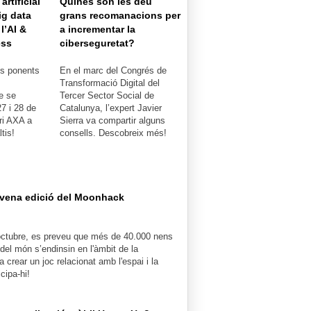
artificial
Quines són les deu
ig data
grans recomanacions per
l’AI &
a incrementar la
ess
ciberseguretat?
s ponents
En el marc del Congrés de
Transformació Digital del
e se
Tercer Sector Social de
27 i 28 de
Catalunya, l’expert Javier
ri AXA a
Sierra va compartir alguns
tis!
consells. Descobreix més!
novena edició del Moonhack
’octubre, es preveu que més de 40.000 nens
 del món s’endinsin en l'àmbit de la
a crear un joc relacionat amb l'espai i la
cipa-hi!