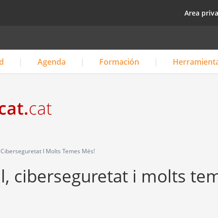
Pasar
top
Area priv
al
contenido
principal
d
Agenda
Formación
Herramient
al, Ciberseguretat I Molts Temes Més!
ial, ciberseguretat i molts t