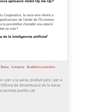
nova aplicació mòbil Up me Up?
o Cooperativa, la nova eina oferirà a
ganitzacions de l’àmbit de l’Economia
ia la possibilitat d’establir una relació
saber-ne més?
e la inteligencia artificial'
Baixa
Contacte
Butlletins anteriors
e i per a la xarxa, produït pels i per a
l'Oficina de dinamització de la Xarxa
a (arrova) punttic.cat