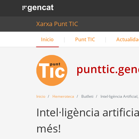
. Obre en una nova finestra.
Xarxa Punt TIC
Inicio
Punt TIC
Actualida
Inicio
Hemeroteca
Butlleti
Intel·ligència Artifici
Intel·ligència artific
més!