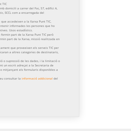
t TIC
b domicili a carrer del Foc, 57, edifici A,
ctic, SCCL com a encarregada del
 que accedeixen a la Xarxa Punt TIC,
mantenir informades les persones que ho
atives. Usos estadístics.
formin part de la Xarxa Punt TIC però
formin part de la Xarxa, missió realitzada en
tament que proveeixen els serveis TIC per
aran a altres categories de destinataris,
ació o supressió de les dades, i la limitació o
nt un escrit adreçat a la Secretaria de
) o mitjançant els formularis disponibles a
eu consultar la
informació addicional
del