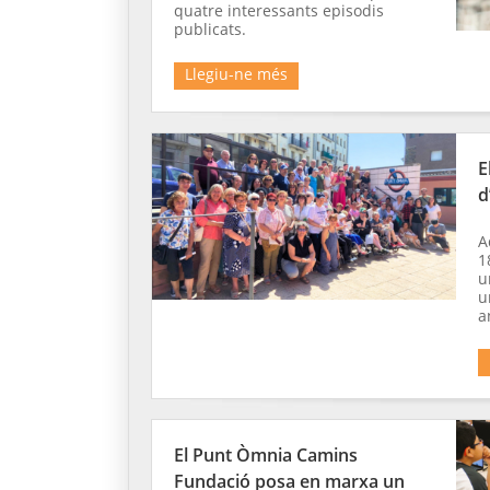
quatre interessants episodis
publicats.
Llegiu-ne més
E
d
A
1
u
u
a
El Punt Òmnia Camins
Fundació posa en marxa un