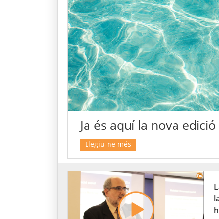
Ja és aquí la nova edició
Llegiu-ne més
L
l
h