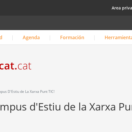
Pasar
top
Area priv
al
contenido
principal
d
Agenda
Formación
Herramient
pus D'Estiu de La Xarxa Punt TIC!
mpus d'Estiu de la Xarxa Pu