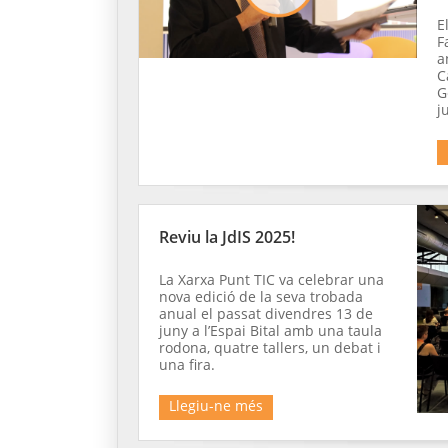
E
F
a
C
G
j
Reviu la JdIS 2025!
La Xarxa Punt TIC va celebrar una
nova edició de la seva trobada
anual el passat divendres 13 de
juny a l’Espai Bital amb una taula
rodona, quatre tallers, un debat i
una fira.
Llegiu-ne més