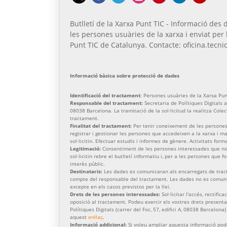
Butlletí de la Xarxa Punt TIC - Informació des d
les persones usuàries de la xarxa i enviat per 
Punt TIC de Catalunya. Contacte: oficina.tecnic
Informació bàsica sobre protecció de dades
Identificació del tractament
: Persones usuàries de la Xarxa Pun
Responsable del tractament:
Secretaria de Polítiques Digitals am
08038 Barcelona. La tramitació de la sol·licitud la realitza Cole
tractament.
Finalitat del tractament:
Per tenir coneixement de les persones
registrar i gestionar les persones que accedeixen a la xarxa i 
sol·licitin. Efectuar estudis i informes de gènere. Activitats form
Legitimació:
Consentiment de les persones interessades que no 
sol·licitin rebre el butlletí informatiu i, per a les persones que 
interès públic.
Destinataris:
Les dades es comunicaran als encarregats de trac
compte del responsable del tractament. Les dades no es comunic
excepte en els casos previstos per la llei.
Drets de les persones interessades:
Sol·licitar l'accés, rectific
oposició al tractament. Podeu exercir els vostres drets presenta
Polítiques Digitals (carrer del Foc, 57, edifici A, 08038 Barcelona
aquest
enllaç
.
Informació addicional:
Si voleu ampliar aquesta informació pod