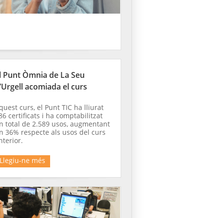
l Punt Òmnia de La Seu
’Urgell acomiada el curs
quest curs, el Punt TIC ha lliurat
86 certificats i ha comptabilitzat
n total de 2.589 usos, augmentant
n 36% respecte als usos del curs
nterior.
Llegiu-ne més