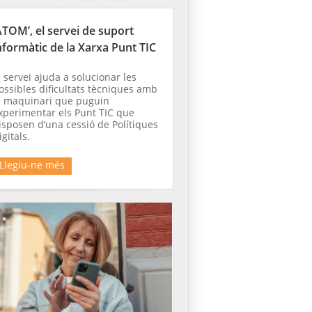
ATOM’, el servei de suport
nformàtic de la Xarxa Punt TIC
l servei ajuda a solucionar les
ossibles dificultats tècniques amb
l maquinari que puguin
xperimentar els Punt TIC que
isposen d’una cessió de Polítiques
igitals.
Llegiu-ne més