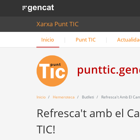
. Obre en una nova finestra.
Xarxa Punt TIC
Inicio
Punt TIC
Actualida
Inicio
Hemeroteca
Butlleti
Refresca't Amb El Cam
Refresca't amb el Ca
TIC!