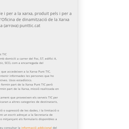
e i per a la xarxa, produït pels i per a
l'Oficina de dinamització de la Xarxa
a (arrova) punttic.cat
t TIC
b domicili a carrer del Foc, 57, edifici A,
ctic, SCCL com a encarregada del
 que accedeixen a la Xarxa Punt TIC,
mantenir informades les persones que ho
atives. Usos estadístics.
formin part de la Xarxa Punt TIC però
formin part de la Xarxa, missió realitzada en
tament que proveeixen els serveis TIC per
aran a altres categories de destinataris,
ació o supressió de les dades, i la limitació o
nt un escrit adreçat a la Secretaria de
) o mitjançant els formularis disponibles a
eu consultar la
informació addicional
del