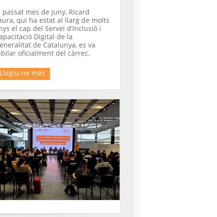
l passat mes de juny, Ricard
aura, qui ha estat al llarg de molts
nys el cap del Servei d’Inclusió i
apacitació Digital de la
eneralitat de Catalunya, es va
ubilar oficialment del càrrec.
Llegiu-ne més