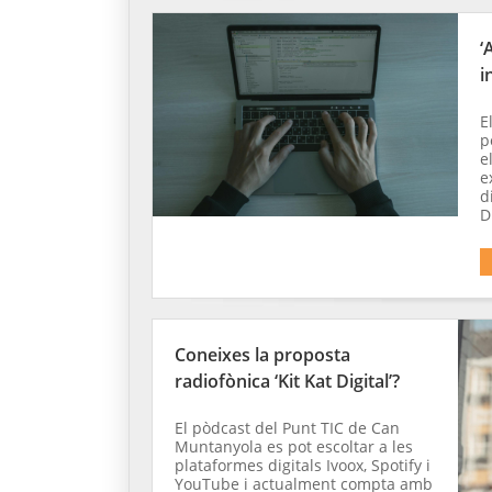
‘
i
E
p
e
e
d
D
Coneixes la proposta
radiofònica ‘Kit Kat Digital’?
El pòdcast del Punt TIC de Can
Muntanyola es pot escoltar a les
plataformes digitals Ivoox, Spotify i
YouTube i actualment compta amb