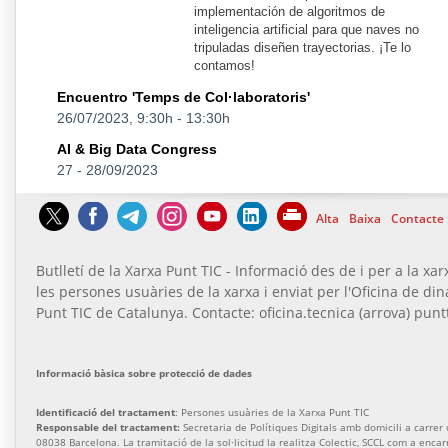
implementación de algoritmos de
inteligencia artificial para que naves no
tripuladas diseñen trayectorias. ¡Te lo
contamos!
Encuentro 'Temps de Col·laboratoris'
26/07/2023, 9:30h
-
13:30h
AI & Big Data Congress
27
-
28/09/2023
Alta
Baixa
Contacte
Butlletí de la Xarxa Punt TIC - Informació des de i per a la xar
les persones usuàries de la xarxa i enviat per l'Oficina de di
Punt TIC de Catalunya. Contacte: oficina.tecnica (arrova) puntt
Informació bàsica sobre protecció de dades
Identificació del tractament
: Persones usuàries de la Xarxa Punt TIC
Responsable del tractament:
Secretaria de Polítiques Digitals amb domicili a carrer de
08038 Barcelona. La tramitació de la sol·licitud la realitza Colectic, SCCL com a enca