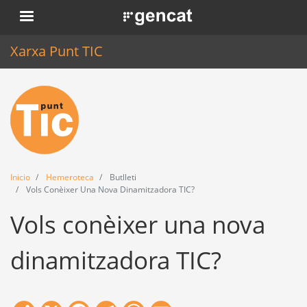
Pasar
. Obre en una nova finestra.
al
contenido
Xarxa Punt TIC
principal
Inicio
Punt TIC
Actualidad
Inicio
Hemeroteca
Butlleti
Agenda
Vols Conèixer Una Nova Dinamitzadora TIC?
Vols conèixer una nova
Formación
Herramientas
dinamitzadora TIC?