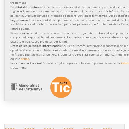
tractament.
Finalitat del tractament:
Per tenir coneixement de les persones que accedeixen a la 
registrar i gestionar les persones que accedeixen a la xarxa i mantenir informades l
sol·licitin. Efectuar estudis i informes de gènere. Activitats formatives. Usos estadísti
Legitimació:
Consentiment de les persones interessades que no formin part de la Xa
sol·licitin rebre el butlletí informatiu i, per a les persones que formin part de la Xarx
interès públic.
Destinataris:
Les dades es comunicaran als encarregats de tractament que proveeixen
compte del responsable del tractament. Les dades no es comunicaran a altres categor
excepte en els casos previstos per la llei.
Drets de les persones interessades:
Sol·licitar l'accés, rectificació o supressió de les
oposició al tractament. Podeu exercir els vostres drets presentant un escrit adreçat a
Polítiques Digitals (carrer del Foc, 57, edifici A, 08038 Barcelona) o mitjançant els for
aquest
enllaç
.
Informació addicional:
Si voleu ampliar aquesta informació podeu consultar la
infor
tractament.