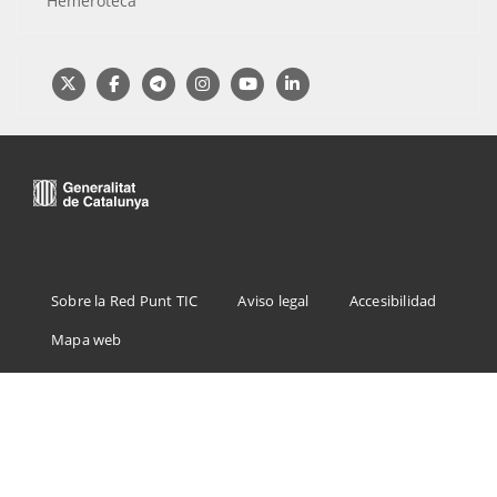
Hemeroteca
Menu
Sobre la Red Punt TIC
Aviso legal
Accesibilidad
Footer
Mapa web