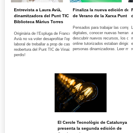
Entrevista a Laura Avià,
Finaliza la nueva edición de
dinamitzadora del Punt TIC de la
de Verano de la Xarxa Punt TI
Biblioteca Màrius Torres
Pensados para trabajar las compe
digitales, conocer nuevas herramie
a
Originària de l’Espluga de Francolí, la Laura
descubrir nuevos recursos, los do
Avià no va voler desaprofitar l'oportunitat
online tutorizados estaban dirigidos
e
laboral de treballar a prop de casa en la
personas dinamizadoras. Leer más
r
reobertura del Punt TIC de Vinaixa. No t'ho
perdis!
El Cercle Tecnològic de Catalunya
presenta la segunda edición de