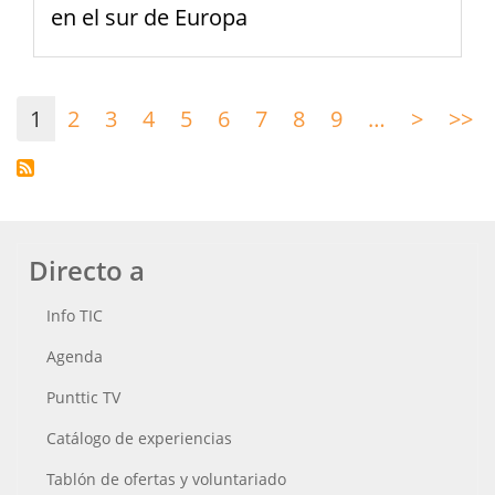
en el sur de Europa
Paginación
1
2
3
4
5
6
7
8
9
…
>
Siguie
>>
Ú
página
p
Directo a
Info TIC
Agenda
Punttic TV
Catálogo de experiencias
Tablón de ofertas y voluntariado