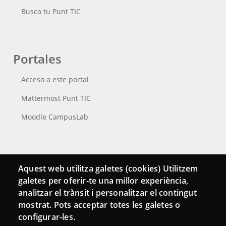
Busca tu Punt TIC
Portales
Acceso a este portal
Mattermost Punt TIC
Moodle CampusLab
Conecta
Aquest web utilitza galetes (cookies) Utilitzem
galetes per oferir-te una millor experiència,
Contacto
analitzar el trànsit i personalitzar el contingut
Hemeroteca
mostrat. Pots acceptar totes les galetes o
configurar-les.