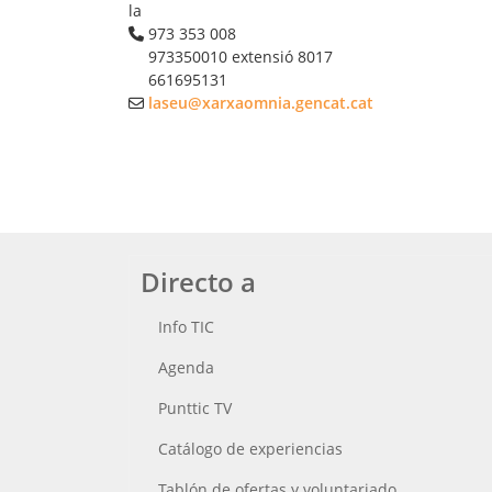
la
973 353 008
973350010 extensió 8017
661695131
laseu@xarxaomnia.gencat.cat
Directo a
Info TIC
Agenda
Punttic TV
Catálogo de experiencias
Tablón de ofertas y voluntariado