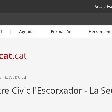
Pasar
top
Area priv
al
contenido
principal
d
Agenda
Formación
Herramient
r - La Seu D'Urgell
e Cívic l'Escorxador - La Se