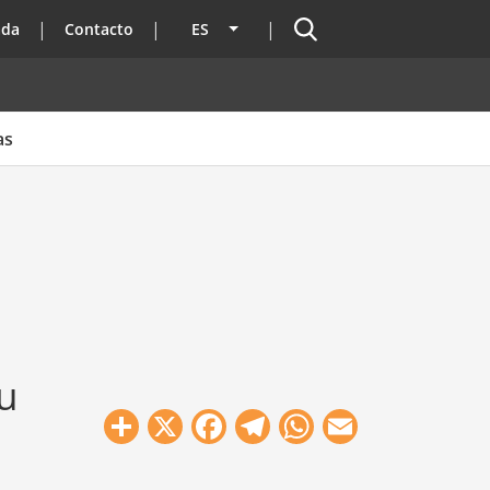
Buscador
ada
Contacto
ES
Lista adicional de acciones
as
u
Share
X
Facebook
Telegram
WhatsApp
Email