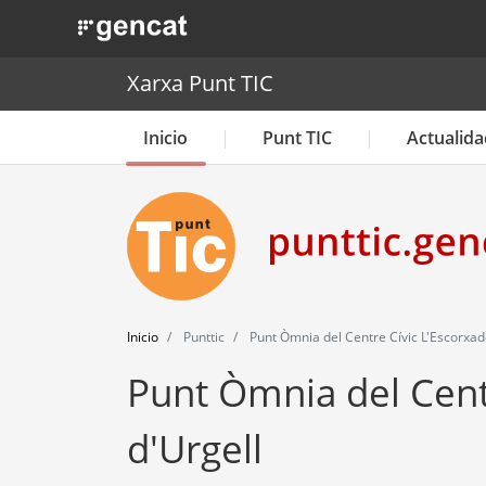
. Obre en una nova finestra.
Xarxa Punt TIC
Inicio
Punt TIC
Actualida
Inicio
Punttic
Punt Òmnia del Centre Cívic L'Escorxado
Punt Òmnia del Centr
d'Urgell