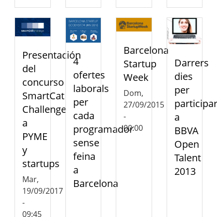
Barcelona
Presentación
4
Darrers
Startup
del
ofertes
dies
Week
concurso
laborals
per
Dom,
SmartCat
per
participa
27/09/2015
Challenge
cada
a
-
a
programador
00:00
BBVA
PYME
sense
Open
y
feina
Talent
startups
a
2013
Mar,
Barcelona
19/09/2017
-
09:45