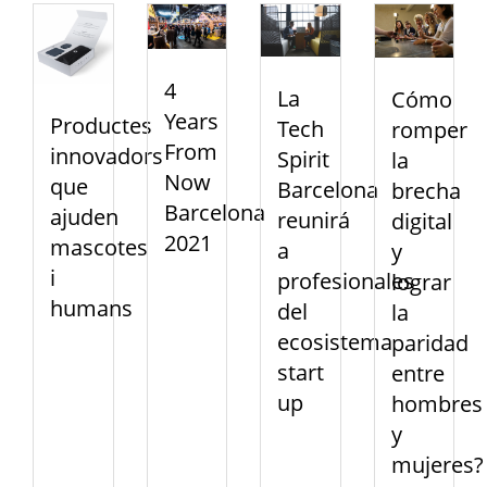
4
La
Cómo
Years
Productes
Tech
romper
From
innovadors
Spirit
la
Now
que
Barcelona
brecha
Barcelona
ajuden
reunirá
digital
2021
mascotes
a
y
i
profesionales
lograr
humans
del
la
ecosistema
paridad
start
entre
up
hombres
y
mujeres?