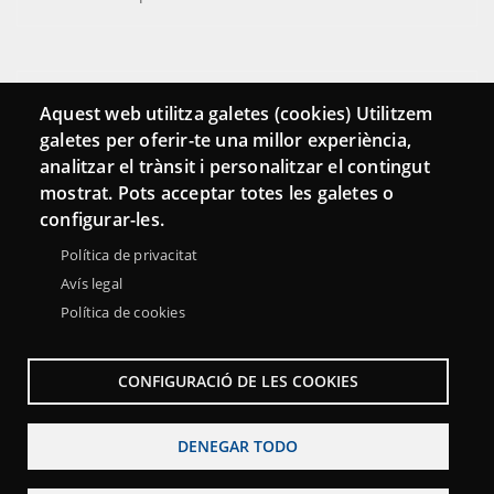
Conecta
Aquest web utilitza galetes (cookies) Utilitzem
galetes per oferir-te una millor experiència,
Contacto
analitzar el trànsit i personalitzar el contingut
Hemeroteca
mostrat. Pots acceptar totes les galetes o
configurar-les.
Política de privacitat
Avís legal
Política de cookies
CONFIGURACIÓ DE LES COOKIES
DENEGAR TODO
Menu
Sobre la Red Punt TIC
Aviso legal
Accesibilidad