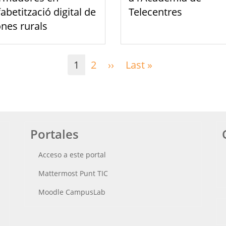
fabetització digital de
Telecentres
nes rurals
1
2
››
Siguiente
Last »
Última
página
página
Portales
Acceso a este portal
Mattermost Punt TIC
Moodle CampusLab