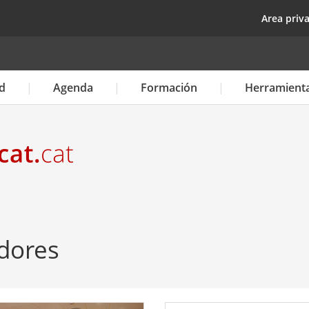
Pasar
top
Area priv
al
contenido
principal
d
Agenda
Formación
Herramient
dores