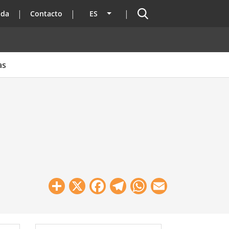
Buscador
ada
Contacto
ES
Lista adicional de acciones
as
Share
X
Facebook
Telegram
WhatsApp
Email