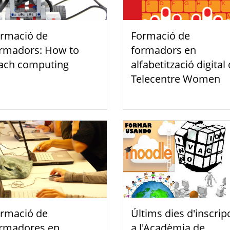
rmació de
Formació de
rmadors: How to
formadors en
ach computing
alfabetització digital
Telecentre Women
rmació de
Últims dies d'inscrip
rmadores en
a l'Acadèmia de