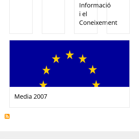
Informació
i el
Coneixement
Media 2007