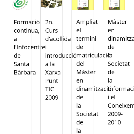
Ampliat
Màster
Formació
2n.
el
en
continua,
Curs
termini
dinamitza
a
d'acollida
de
de
l'Infocentre
i
matriculació
la
de
introducció
del
Societat
Santa
a la
Màster
de
Bàrbara
Xarxa
en
la
Punt
dinamització
Informac
TIC
de
i el
2009
la
Coneixe
Societat
2009-
de
2010
la