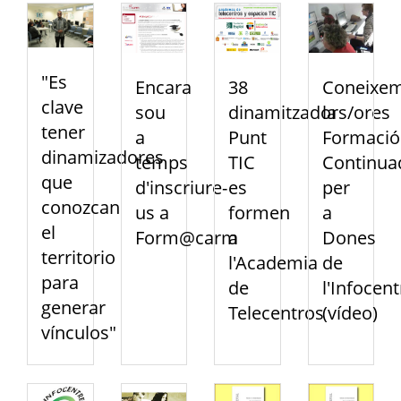
"Es
Encara
38
Coneixe
clave
sou
dinamitzadors/ores
la
tener
a
Punt
Formació
dinamizadores
temps
TIC
Continua
que
d'inscriure-
es
per
conozcan
us a
formen
a
el
Form@carm
a
Dones
territorio
l'Academia
de
para
de
l'Infocent
generar
Telecentros
(vídeo)
vínculos"