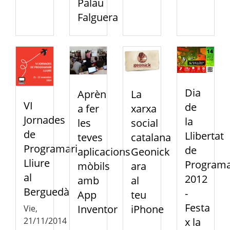
Palau
Falguera
Dia
Aprèn
La
VI
de
a fer
xarxa
Jornades
la
les
social
de
Llibertat
teves
catalana
Programari
de
aplicacions
Geonick
Lliure
Programa
mòbils
ara
al
2012
amb
al
Berguedà
-
App
teu
Festa
Inventor
iPhone
Vie,
21/11/2014
x la