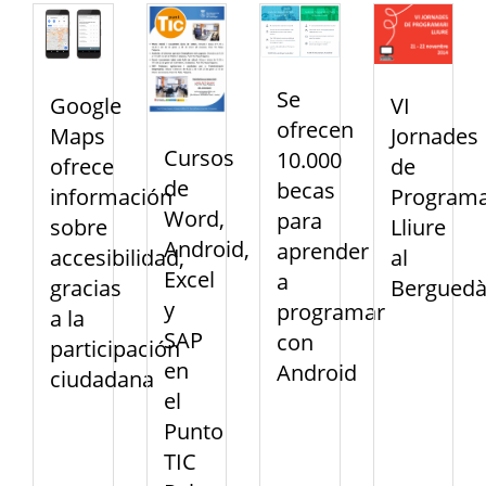
Se
VI
Google
ofrecen
Jornades
Maps
Cursos
10.000
de
ofrece
de
becas
Programa
información
Word,
para
Lliure
sobre
Android,
aprender
al
accesibilidad,
Excel
a
Bergued
gracias
y
programar
a la
SAP
con
participación
en
Android
ciudadana
el
Punto
TIC