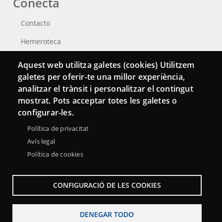
Conecta
Contacto
Hemeroteca
Aquest web utilitza galetes (cookies) Utilitzem
galetes per oferir-te una millor experiència,
analitzar el trànsit i personalitzar el contingut
mostrat. Pots acceptar totes les galetes o
configurar-les.
Política de privacitat
Avís legal
Política de cookies
Menu
Sobre la Red Punt TIC
Aviso legal
Accesibilidad
Footer
CONFIGURACIÓ DE LES COOKIES
Mapa web
DENEGAR TODO