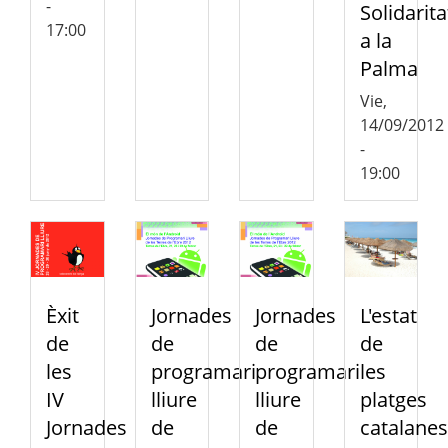
-
Solidarita
17:00
a la
Palma
Vie,
14/09/2012
-
19:00
Èxit
Jornades
Jornades
L'estat
de
de
de
de
les
programari
programari
les
IV
lliure
lliure
platges
Jornades
de
de
catalanes