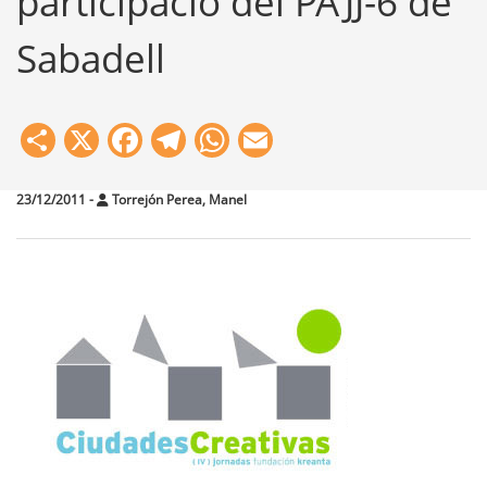
participació del PAJJ-6 de
Sabadell
Share
X
Facebook
Telegram
WhatsApp
Email
23/12/2011
-
Torrejón Perea, Manel