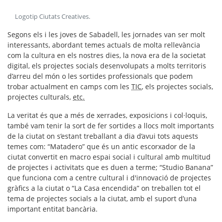
Logotip Ciutats Creatives
.
Segons els i les joves de Sabadell, les jornades van ser molt
interessants, abordant temes actuals de molta rellevància
com la cultura en els nostres dies, la nova era de la societat
digital, els projectes socials desenvolupats a molts territoris
d’arreu del món o les sortides professionals que podem
trobar actualment en camps com les
TIC
, els projectes socials,
projectes culturals,
etc.
La veritat és que a més de xerrades, exposicions i col·loquis,
també vam tenir la sort de fer sortides a llocs molt importants
de la ciutat on s’estant treballant a dia d’avui tots aquests
temes com: “Matadero” que és un antic escorxador de la
ciutat convertit en macro espai social i cultural amb multitud
de projectes i activitats que es duen a terme; “Studio Banana”
que funciona com a centre cultural i d'innovació de projectes
gràfics a la ciutat o “La Casa encendida” on treballen tot el
tema de projectes socials a la ciutat, amb el suport d’una
important entitat bancària.