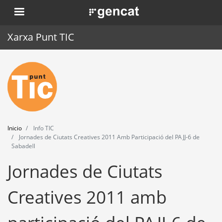
Pasar
. Obre en una nova finestra.
al
contenido
Xarxa Punt TIC
principal
Inicio
Punt TIC
Actualidad
Inicio
Info TIC
Agenda
Jornades de Ciutats Creatives 2011 Amb Participació del PAJJ-6 de
Sabadell
Formación
Jornades de Ciutats
Herramientas
Creatives 2011 amb