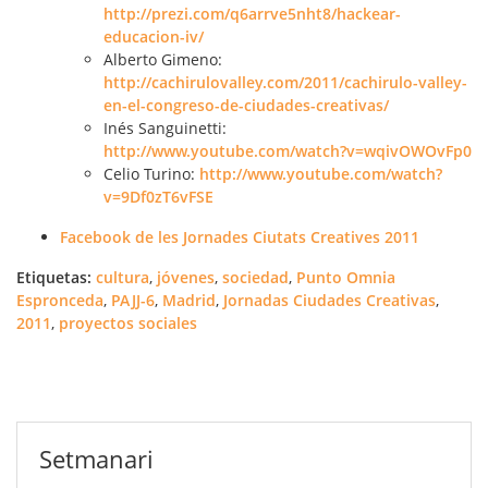
http://prezi.com/q6arrve5nht8/hackear-
educacion-iv/
Alberto Gimeno:
http://cachirulovalley.com/2011/cachirulo-valley-
en-el-congreso-de-ciudades-creativas/
Inés Sanguinetti:
http://www.youtube.com/watch?v=wqivOWOvFp0
Celio Turino:
http://www.youtube.com/watch?
v=9Df0zT6vFSE
Facebook de les Jornades Ciutats Creatives 2011
Etiquetas:
cultura
,
jóvenes
,
sociedad
,
Punto Omnia
Espronceda
,
PAJJ-6
,
Madrid
,
Jornadas Ciudades Creativas
,
2011
,
proyectos sociales
Setmanari