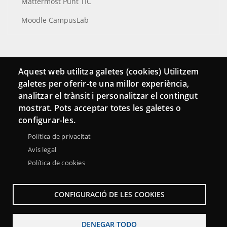
Mattermost Punt TIC
Moodle CampusLab
Conecta
Aquest web utilitza galetes (cookies) Utilitzem
galetes per oferir-te una millor experiència,
Contacto
analitzar el trànsit i personalitzar el contingut
Hemeroteca
mostrat. Pots acceptar totes les galetes o
configurar-les.
Política de privacitat
Avís legal
Política de cookies
CONFIGURACIÓ DE LES COOKIES
DENEGAR TODO