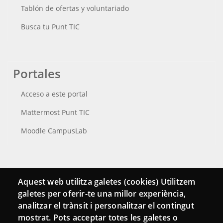
Tablón de ofertas y voluntariado
Busca tu Punt TIC
Portales
Acceso a este portal
Mattermost Punt TIC
Moodle CampusLab
Conecta
Aquest web utilitza galetes (cookies) Utilitzem
galetes per oferir-te una millor experiència,
Contacto
analitzar el trànsit i personalitzar el contingut
Hemeroteca
mostrat. Pots acceptar totes les galetes o