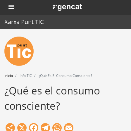
Pasar
. Obre en una nova finestra.
al
contenido
Xarxa Punt TIC
principal
Inicio
Punt TIC
Actualidad
Inicio
Info TIC
¿Qué Es El Consumo Consciente?
Agenda
¿Qué es el consumo
Formación
consciente?
Herramientas
Share
X
Facebook
Telegram
WhatsApp
Email