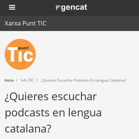
Pasar
. Obre en una nova finestra.
al
contenido
Xarxa Punt TIC
principal
Inicio
Punt TIC
Actualidad
Inicio
Info TIC
¿Quieres Escuchar Podcasts En Lengua Catalana?
Agenda
¿Quieres escuchar
Formación
podcasts en lengua
Herramientas
catalana?