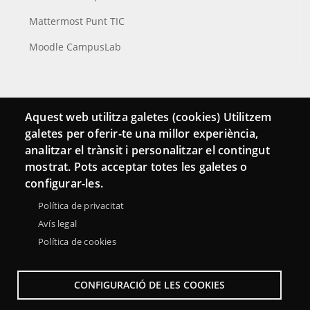
Mattermost Punt TIC
Moodle CampusLab
Conecta
Aquest web utilitza galetes (cookies) Utilitzem
galetes per oferir-te una millor experiència,
Contacto
analitzar el trànsit i personalitzar el contingut
Hemeroteca
mostrat. Pots acceptar totes les galetes o
configurar-les.
Política de privacitat
Avís legal
Política de cookies
CONFIGURACIÓ DE LES COOKIES