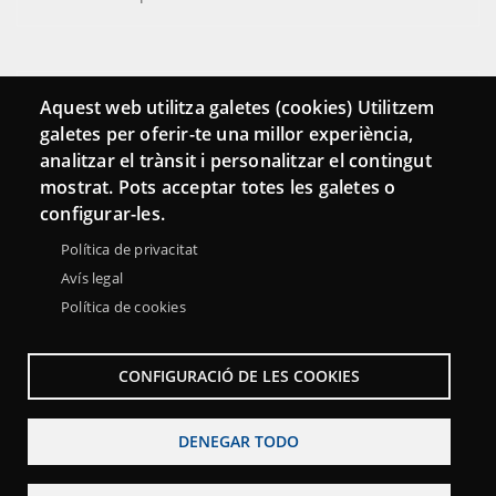
Conecta
Aquest web utilitza galetes (cookies) Utilitzem
galetes per oferir-te una millor experiència,
Contacto
analitzar el trànsit i personalitzar el contingut
Hemeroteca
mostrat. Pots acceptar totes les galetes o
configurar-les.
Política de privacitat
Avís legal
Política de cookies
CONFIGURACIÓ DE LES COOKIES
DENEGAR TODO
Menu
Sobre la Red Punt TIC
Aviso legal
Accesibilidad