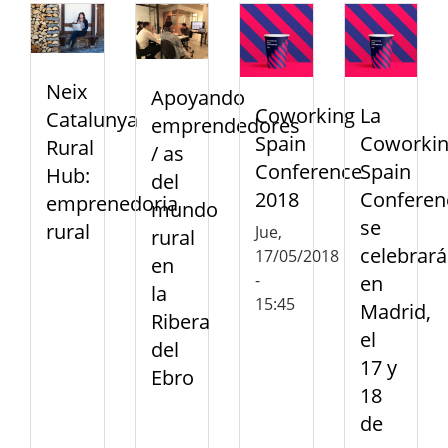
Neix
Apoyando
Coworking
La
Catalunya
emprendedores
Spain
Coworki
Rural
/ as
Conference
Spain
Hub:
del
2018
Conferen
emprenedoria
mundo
se
rural
Jue,
rural
celebrará
17/05/2018
en
-
en
la
15:45
Madrid,
Ribera
el
del
17 y
Ebro
18
de