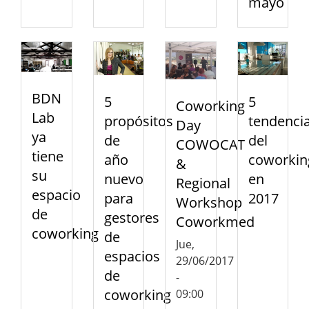
mayo
BDN
5
5
Coworking
Lab
propósitos
tendenci
Day
ya
de
del
COWOCAT
tiene
año
coworkin
&
su
nuevo
en
Regional
espacio
para
2017
Workshop
de
gestores
Coworkmed
coworking
de
Jue,
espacios
29/06/2017
de
-
coworking
09:00