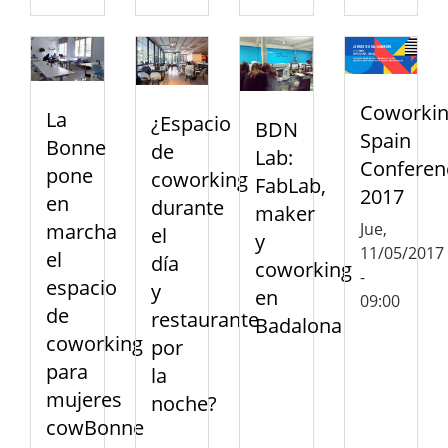
Coworki
La
¿Espacio
BDN
Spain
Bonne
de
Lab:
Conferen
pone
coworking
FabLab,
2017
en
durante
maker
Jue,
marcha
el
y
11/05/2017
el
día
coworking
-
espacio
y
en
09:00
de
restaurante
Badalona
coworking
por
para
la
mujeres
noche?
cowBonne