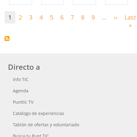
Paginación
1
2
3
4
5
6
7
8
9
…
››
Siguie
Last
página
»
Ú
p
Directo a
Info TIC
Agenda
Punttic TV
Catálogo de experiencias
Tablón de ofertas y voluntariado
Busca tu Punt TIC