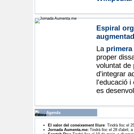
Espiral org
augmentad
La
primera
proper dissa
voluntat de
d'integrar 
l'educació i
es desenvol
Agenda
El valor del coneixement lliure
:
Tindrà lloc el 2
Jornada Aumenta.me
:
Tindrà lloc el 28 d'abril, 