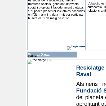
ús social de la tecnologia, pal·liant
L'objectiu és
fractures socials, generant innovació
autonomia i 
social i propiciant l'apoderament ciutadà.
relacions am
S'hi poden presentar iniciatives nascudes
en l'últim any i la data límit per participar-
hi serà el 31 de maig de 2012.
La Xarxa
Reciclatge
Raval
Als nens i n
Fundació S
del planeta
aprofitant 