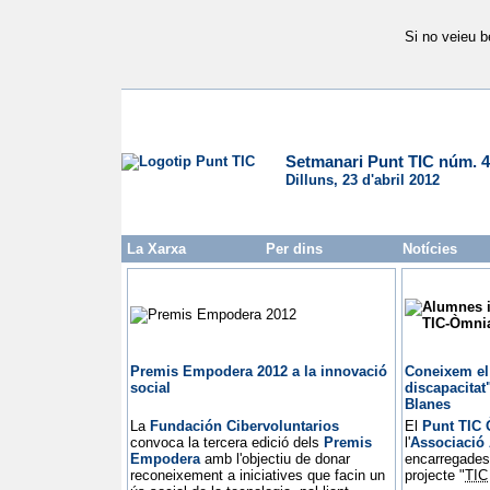
Si no veieu b
Setmanari Punt TIC núm. 
Dilluns, 23 d'abril 2012
La Xarxa
Per dins
Notícies
Premis Empodera 2012 a la innovació
Coneixem el 
social
discapacitat
Blanes
La
Fundación Cibervoluntarios
El
Punt TIC 
convoca la tercera edició dels
Premis
l'
Associació
Empodera
amb l'objectiu de donar
encarregades 
reconeixement a iniciatives que facin un
projecte "
TIC