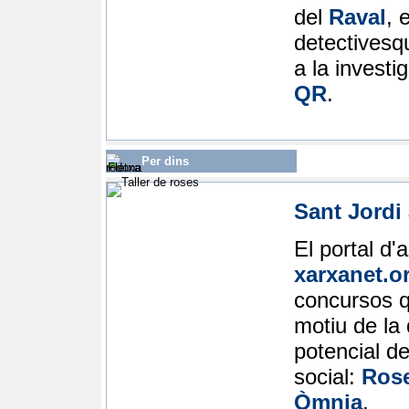
del
Raval
, 
detectivesqu
a la investi
QR
.
Per dins
Sant Jordi
El portal d'
xarxanet.o
concursos q
motiu de la 
potencial d
social:
Rose
Òmnia
.