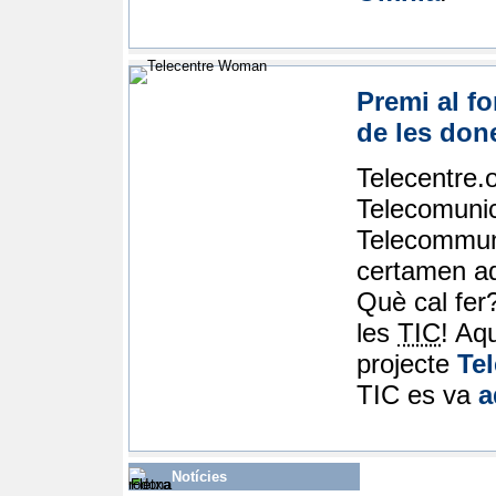
Premi al f
de les don
Telecentre.o
Telecomunic
Telecommuni
certamen ad
Què cal fer
les
TIC
! Aq
projecte
Te
TIC es va
a
Notícies