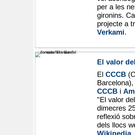
per a les ne
gironins. Ca
projecte a 
Verkami
.
El valor de
El
CCCB
(C
Barcelona), 
CCCB
i
Ami
"El valor de
dimecres 25 
reflexió so
dels
llocs w
Wikipedia
.