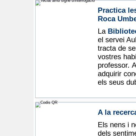
Practica l
Roca Umbe
La
Bibliot
el servei A
tracta de se
vostres habi
professor. A
adquirir co
els seus du
A la recerc
Els nens i 
dels sentime