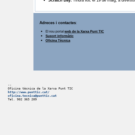
Scratch Day
:
Tindrà lloc el 19 de maig, a divers
Adreces i contactes
:
El nou portal
web de la Xarxa Punt TIC
Suport informàtic
Oficina Tècnica
-- 
Oficina tècnica de la Xarxa Punt TIC
http://www.punttic.cat/
oficina.tecnica@punttic.cat
Tel. 902 365 209