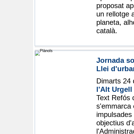
proposat apo
un rellotge 
planeta, alh
català.
Jornada so
Llei d'urb
Dimarts 24 d
l'Alt Urgell
Text Refós d
s'emmarca e
impulsades 
objectius d'a
l'Administra