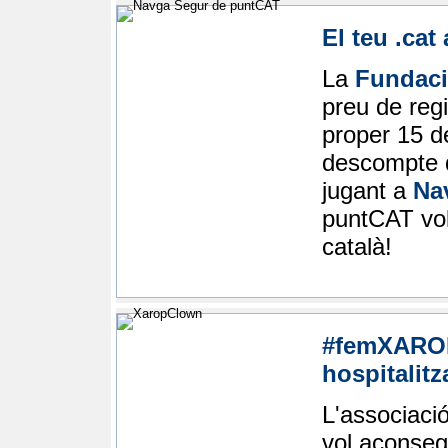
El teu .cat
La
Fundac
preu de regi
proper 15 d
descompte d
jugant a
Na
puntCAT vol
català!
#femXAROP,
hospitalitz
L'associaci
vol aconsegu