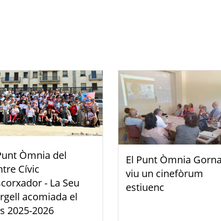
Punt Òmnia del
El Punt Òmnia Gorna
tre Cívic
viu un cinefòrum
scorxador - La Seu
estiuenc
rgell acomiada el
s 2025-2026