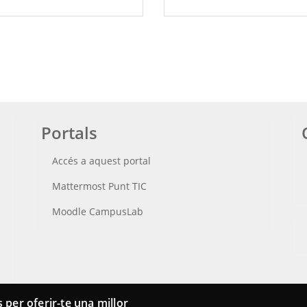
Portals
Accés a aquest portal
Mattermost Punt TIC
Moodle CampusLab
 per oferir-te una millor