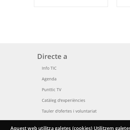
Directe a
Info TIC
Agenda
Punttic TV
Catàleg d'experiències
Tauler d'ofertes i voluntariat
Cerca el teu Punt TIC
Aquest web utilitza galetes (cookies) Utilitzem galetes