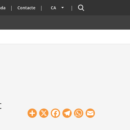
Cercador
ada
Contacte
CA
Llista les accions addicionals
t
Share
X
Facebook
Telegram
WhatsApp
Email