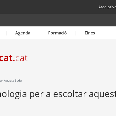
Vés
top
Àrea priv
al
contingut
Agenda
Formació
Eines
ar Aquest Estiu
ologia per a escoltar aques