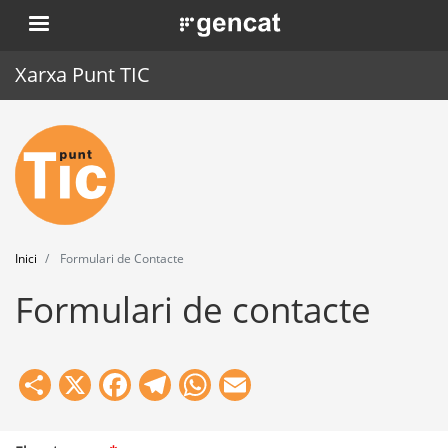
Vés
. Obre en una nova finestra.
al
contingut
Xarxa Punt TIC
Inici
Punt TIC
Actualitat
Inici
Formulari de Contacte
Agenda
Formulari de contacte
Formació
Eines
Share
X
Facebook
Telegram
WhatsApp
Email