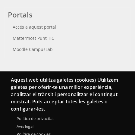
Portals
Accés a aquest portal
Mattermost Punt TIC
Moodle CampusLab
Connecta
Aquest web utilitza galetes (cookies) Utilitzem
galetes per oferir-te una millor experiència,
Bustia de contacte
analitzar el trànsit i personalitzar el contingut
Butlletins
mostrat. Pots acceptar totes les galetes o
configurar-les.
Política de privacitat
Avís legal
Política de cookies