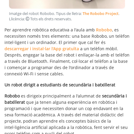
Imatge del robot Robobo
. Tipus de lletra:
The Robobo Project
.
Llicència:
Tots els drets reservats
.
Per aprendre robòtica educativa a l'aula amb
Robobo
, es
necessiten només tres elements: una base Robobo, un telèfon
intel·ligent i un ordinador. El primer que cal fer és
descarregar i instal·lar l'App gratuïta
a un telèfon mòbil.
Després, engegar la base del robot i enllaçar-la amb el telèfon
a través de Bluetooth. Finalment, col·locar el telèfon a la base
i començar a programar des de l'ordinador a través de
connexió Wi-Fi i sense cables.
Un robot dirigit a estudiants de secundària i batxillerat
Robobo
es dirigeix principalment a l'alumnat de
secundària i
batxillerat
que ja tenen alguna experiència en robòtica i
programació i que necessiten donar un cop endavant en la
seva formació acadèmica. A través del material didàctic del
projecte, podran aprendre els conceptes bàsics de la
intel·ligència artificial aplicada a la robòtica, fent servir el seu
propi telèfon com a nucli del robot.