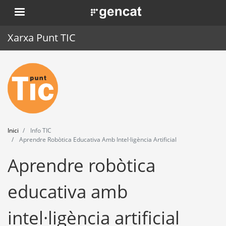
Vés
. Obre en una nova finestra.
al
contingut
Xarxa Punt TIC
Inici
Punt TIC
Actualitat
Inici
Info TIC
Agenda
Aprendre Robòtica Educativa Amb Intel·ligència Artificial
Aprendre robòtica
Formació
Eines
educativa amb
intel·ligència artificial