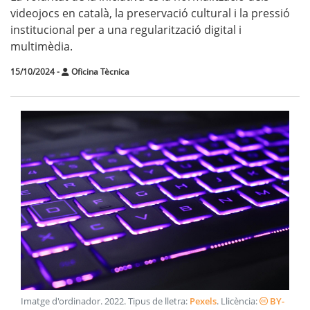
videojocs en català, la preservació cultural i la pressió
institucional per a una regularització digital i
multimèdia.
15/10/2024
-
Oficina Tècnica
Imatge d'ordinador
.
2022
. Tipus de lletra:
Pexels
. Llicència:
BY-