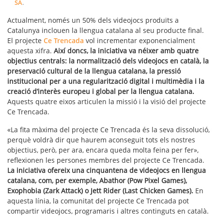
SA
.
Actualment, només un 50% dels videojocs produïts a
Catalunya inclouen la llengua catalana al seu producte final.
El projecte
Ce Trencada
vol incrementar exponencialment
aquesta xifra.
Així doncs, la iniciativa va néixer amb quatre
objectius centrals: la normalització dels videojocs en català, la
preservació cultural de la llengua catalana, la pressió
institucional per a una regularització digital i multimèdia i la
creació d’interès europeu i global per la llengua catalana.
Aquests quatre eixos articulen la missió i la visió del projecte
Ce Trencada.
«La fita màxima del projecte Ce Trencada és la seva dissolució,
perquè voldrà dir que haurem aconseguit tots els nostres
objectius, però, per ara, encara queda molta feina per fer»,
reflexionen les persones membres del projecte Ce Trencada.
La iniciativa ofereix una cinquantena de videojocs en llengua
catalana, com, per exemple, Abathor (Pow Pixel Games),
Exophobia (Zark Attack) o Jett Rider (Last Chicken Games).
En
aquesta línia, la comunitat del projecte Ce Trencada pot
compartir videojocs, programaris i altres continguts en català.