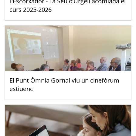
L’Escorxador - La Seu d’Urgell acomiada el
curs 2025-2026
El Punt Òmnia Gornal viu un cinefòrum
estiuenc