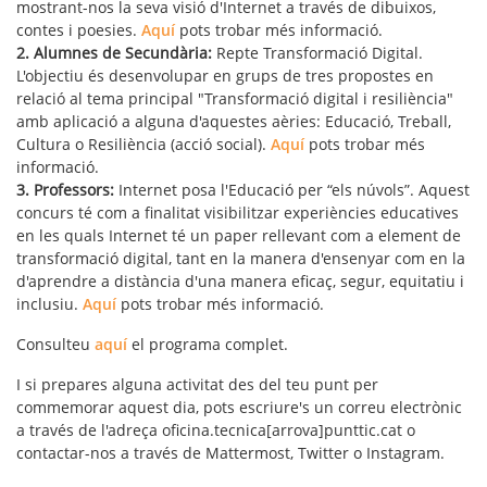
mostrant-nos la seva visió d'Internet a través de dibuixos,
contes i poesies.
Aquí
pots trobar més informació.
2. Alumnes de Secundària:
Repte Transformació Digital.
L'objectiu és desenvolupar en grups de tres propostes en
relació al tema principal "Transformació digital i resiliència"
amb aplicació a alguna d'aquestes aèries: Educació, Treball,
Cultura o Resiliència (acció social).
Aquí
pots trobar més
informació.
3. Professors:
Internet posa l'Educació per “els núvols”. Aquest
concurs té com a finalitat visibilitzar experiències educatives
en les quals Internet té un paper rellevant com a element de
transformació digital, tant en la manera d'ensenyar com en la
d'aprendre a distància d'una manera eficaç, segur, equitatiu i
inclusiu.
Aquí
pots trobar més informació.
Consulteu
aquí
el programa complet.
I si prepares alguna activitat des del teu punt per
commemorar aquest dia, pots escriure's un correu electrònic
a través de l'adreça oficina.tecnica[arrova]punttic.cat o
contactar-nos a través de Mattermost, Twitter o Instagram.