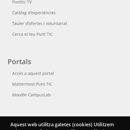
Punttic TV
Catàleg d'experiències
Tauler d'ofertes i voluntariat
Cerca el teu Punt TIC
Portals
Accés a aquest portal
Mattermost Punt TIC
Moodle CampusLab
Connecta
Aquest web utilitza galetes (cookies) Utilitzem