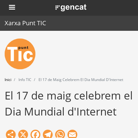
Vés
. Obre en una nova finestra.
al
contingut
Xarxa Punt TIC
Inici
Punt TIC
Actualitat
Inici
Info TIC
El 17 de Maig Celebrem El Dia Mundial D'Internet
Agenda
El 17 de maig celebrem el
Formació
Dia Mundial d'Internet
Eines
Share
X
Facebook
Telegram
WhatsApp
Email