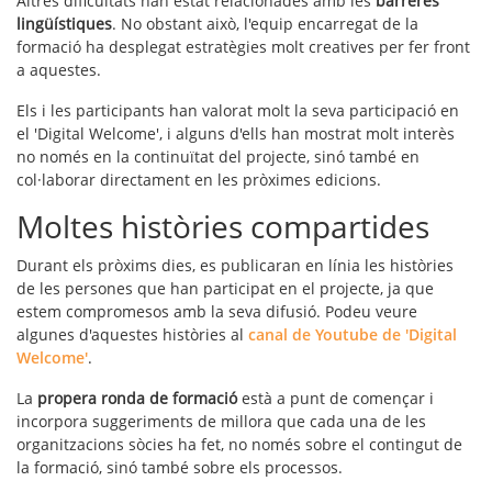
Altres dificultats han estat relacionades amb les
barreres
lingüístiques
. No obstant això, l'equip encarregat de la
formació ha desplegat estratègies molt creatives per fer front
a aquestes.
Els i les participants han valorat molt la seva participació en
el 'Digital Welcome', i alguns d'ells han mostrat molt interès
no només en la continuïtat del projecte, sinó també en
col·laborar directament en les pròximes edicions.
Moltes històries compartides
Durant els pròxims dies, es publicaran en línia les històries
de les persones que han participat en el projecte, ja que
estem compromesos amb la seva difusió. Podeu veure
algunes d'aquestes històries al
canal de Youtube de 'Digital
Welcome'
.
La
propera ronda de formació
està a punt de començar i
incorpora suggeriments de millora que cada una de les
organitzacions sòcies ha fet, no només sobre el contingut de
la formació, sinó també sobre els processos.