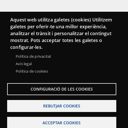
Connecta
Aquest web utilitza galetes (cookies) Utilitzem
galetes per oferir-te una millor experiència,
Bustia de contacte
analitzar el trànsit i personalitzar el contingut
Butlletins
mostrat. Pots acceptar totes les galetes o
configurar-les.
Política de privacitat
Avís legal
Política de cookies
CONFIGURACIÓ DE LES COOKIES
REBUTJAR COOKIES
Menu
Sobre la Xarxa Punttic
Avís legal
Accessibilitat
Footer
ACCEPTAR COOKIES
Mapa web