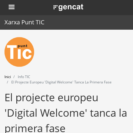
Vés
. Obre en una nova finestra.
al
contingut
Xarxa Punt TIC
Inici
Punt TIC
Actualitat
Inici
Info TIC
Agenda
El Projecte Europeu 'Digital Welcome' Tanca La Primera Fase
El projecte europeu
Formació
Eines
'Digital Welcome' tanca la
primera fase