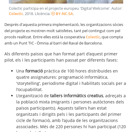
Colectic participa en el projecte europeu 'Digital Welcome'
. Autor:
Colectic
.
2018
. Llicència:
BY-NC-SA
.
Després d'aquesta primera implementació, les organitzacions sòcies
del projecte es mostren molt satisfetes, tant pel contingut com pel
procés realitzat. Entre elles està la cooperativa
Colectic
, que compta
amb un Punt TIC - Òmnia al barri del Raval de Barcelona.
Als diferents països que han format part d'aquest primer
pilot, els i les participants han passat per diferents fases:
Una
formació
pràctica de 100 hores distribuïdes en
quatre assignatures: programació informàtica,
'storytelling', periodisme digital i habilitats socials per a
l'ocupabilitat.
L'organització de
tallers informàtics creatius
, adreçats a
la població mixta (migrants i persones autòctones dels
països participants). Aquests tallers han estat
organitzats i dirigits pels i les participants del primer
cicle de formació, amb l'ajuda de les organitzacions
associades. Més de 220 persones hi han participat (120