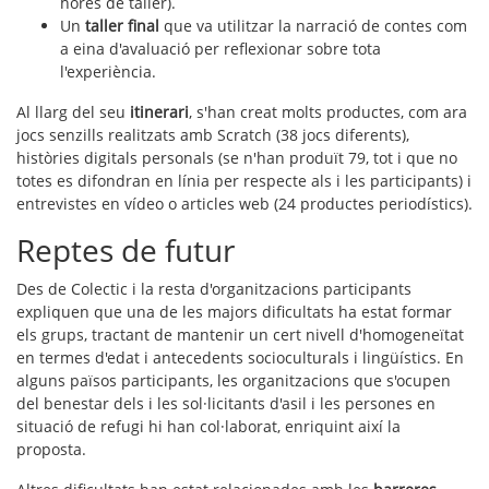
hores de taller).
Un
taller final
que va utilitzar la narració de contes com
a eina d'avaluació per reflexionar sobre tota
l'experiència.
Al llarg del seu
itinerari
, s'han creat molts productes, com ara
jocs senzills realitzats amb Scratch (38 jocs diferents),
històries digitals personals (se n'han produït 79, tot i que no
totes es difondran en línia per respecte als i les participants) i
entrevistes en vídeo o articles web (24 productes periodístics).
Reptes de futur
Des de Colectic i la resta d'organitzacions participants
expliquen que una de les majors dificultats ha estat formar
els grups, tractant de mantenir un cert nivell d'homogeneïtat
en termes d'edat i antecedents socioculturals i lingüístics. En
alguns països participants, les organitzacions que s'ocupen
del benestar dels i les sol·licitants d'asil i les persones en
situació de refugi hi han col·laborat, enriquint així la
proposta.