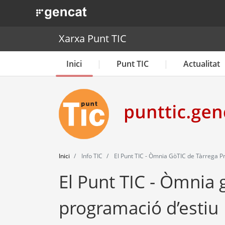
. Obre en una nova finestra.
Xarxa Punt TIC
Inici
Punt TIC
Actualitat
Inici
Info TIC
El Punt TIC - Òmnia GòTIC de Tàrrega P
El Punt TIC - Òmnia 
programació d’estiu