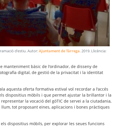
gramació d'estiu
. Autor:
Ajuntament de Tàrrega
.
2019
. Llicència:
e manteniment bàsic de l'ordinador, de disseny de
rafia digital, de gestió de la privacitat i la identitat
a aquesta oferta formativa estival vol recordar a l'accés
ls dispositius mòbils i que permet ajustar la brillantor i la
s representar la vocació del gòTIC de servei a la ciutadania,
ar llum, tot proposant eines, aplicacions i bones pràctiques
els dispositius mòbils, per explorar les seues funcions