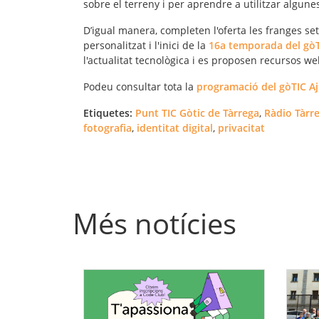
sobre el terreny i per aprendre a utilitzar algune
D’igual manera, completen l'oferta les franges se
personalitzat i l'inici de la
16a temporada del gòT
l'actualitat tecnològica i es proposen recursos we
Podeu consultar tota la
programació del gòTIC A
Etiquetes:
Punt TIC Gòtic de Tàrrega
,
Ràdio Tàrr
fotografia
,
identitat digital
,
privacitat
Més notícies