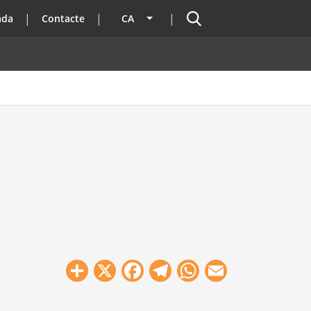
Cercador
ada
Contacte
CA
Llista les accions addicionals
Share
X
Facebook
Telegram
WhatsApp
Email