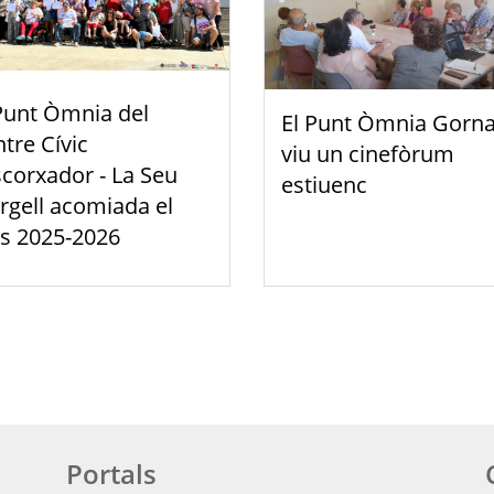
Punt Òmnia del
El Punt Òmnia Gorna
tre Cívic
viu un cinefòrum
scorxador - La Seu
estiuenc
rgell acomiada el
s 2025-2026
Portals