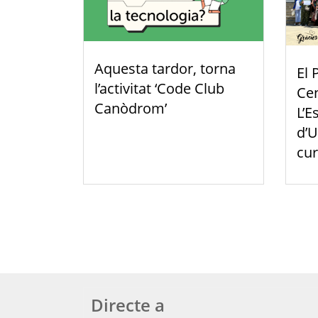
Aquesta tardor, torna
El 
l’activitat ‘Code Club
Cen
Canòdrom’
L’E
d’U
cur
Directe a