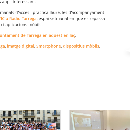
s apps interessant.
tmanals d'accés i pràctica lliure, les d'acompanyament
IC a Ràdio Tàrrega
, espai setmanal en què es repassa
b i aplicacions mòbils.
juntament de Tàrrega en aquest enllaç
.
ega
,
imatge digital
,
Smartphone
,
dispositius mòbils
,