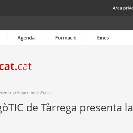
Vés
top
Àrea priv
al
contingut
Agenda
Formació
Eines
resenta La Programació D’estiu
gòTIC de Tàrrega presenta la