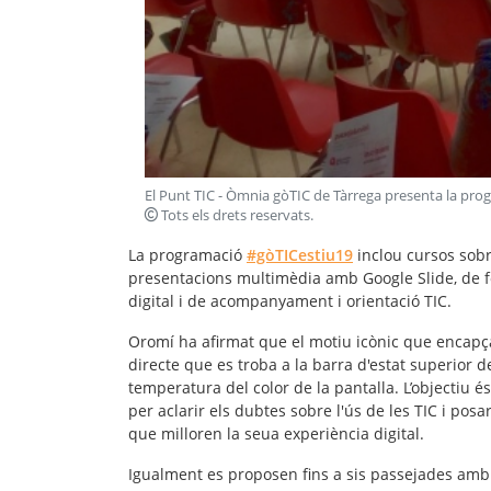
El Punt TIC - Òmnia gòTIC de Tàrrega presenta la pro
Tots els drets reservats
.
La programació
#gòTICestiu19
inclou cursos sobr
presentacions multimèdia amb Google Slide, de fotog
digital i de acompanyament i orientació TIC.
Oromí ha afirmat que el motiu icònic que encapçal
directe que es troba a la barra d'estat superior de
temperatura del color de la pantalla. L’objectiu é
per aclarir els dubtes sobre l'ús de les TIC i pos
que milloren la seua experiència digital.
Igualment es proposen fins a sis passejades amb 