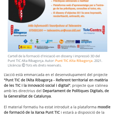
Cartell de la formació d'iniciació en disseny i impressió 3D del
Punt TIC Alta Ribagorça
. Autor:
Punt TIC Alta Ribagorça
.
2021
.
Llicència:
Tots els drets reservats
.
L'acció està emmarcada en el desenvolupament del projecte
"Punt TIC de l’Alta Ribagorça -
Referent territorial en matèria
de les TIC i la innovació social i digital"
, projecte que s'alinea
amb les directrius del
Departament de Polítiques Digitals, de
la Generalitat de Catalunya
.
El material formatiu ha estat introduït a la plataforma
moodle
de formació
de la Xarxa Punt TIC
i estarà a disposició de la