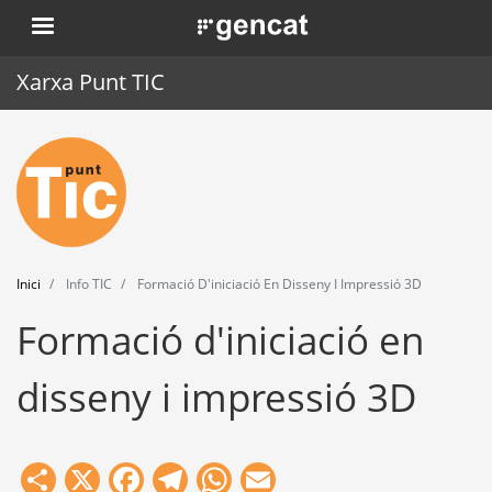
Vés
. Obre en una nova finestra.
al
contingut
Xarxa Punt TIC
Inici
Punt TIC
Actualitat
Inici
Info TIC
Formació D'iniciació En Disseny I Impressió 3D
Agenda
Formació d'iniciació en
Formació
disseny i impressió 3D
Eines
Share
X
Facebook
Telegram
WhatsApp
Email