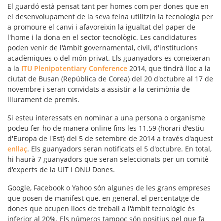
El guardó està pensat tant per homes com per dones que en
el desenvolupament de la seva feina utilitzin la tecnologia per
a promoure el canvi i afavoreixin la igualtat del paper de
l'home i la dona en el sector tecnològic. Les candidatures
poden venir de l'àmbit governamental, civil, d'institucions
acadèmiques o del món privat. Els guanyadors es coneixeran
a la
ITU Plenipotentiary Conference
2014, que tindrà lloc a la
ciutat de Busan (República de Corea) del 20 d'octubre al 17 de
novembre i seran convidats a assistir a la cerimònia de
lliurament de premis.
Si esteu interessats en nominar a una persona o organisme
podeu fer-ho de manera online fins les 11.59 (horari d'estiu
d'Europa de l'Est) del 5 de setembre de 2014 a través d'aquest
enllaç
. Els guanyadors seran notificats el 5 d'octubre. En total,
hi haurà 7 guanyadors que seran seleccionats per un comitè
d'experts de la UIT i ONU Dones.
Google, Facebook o Yahoo són algunes de les grans empreses
que posen de manifest que, en general, el percentatge de
dones que ocupen llocs de treball a l'àmbit tecnològic és
inferior al 20%. Els números tampoc són positius pel que fa