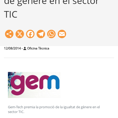
de gènere en el sector
TIC
Share
X
Facebook
Telegram
WhatsApp
Email
12/08/2014
-
Oficina Tècnica
Gem-Tech premia la promoció de la igualtat de gènere en el
sector TIC
.