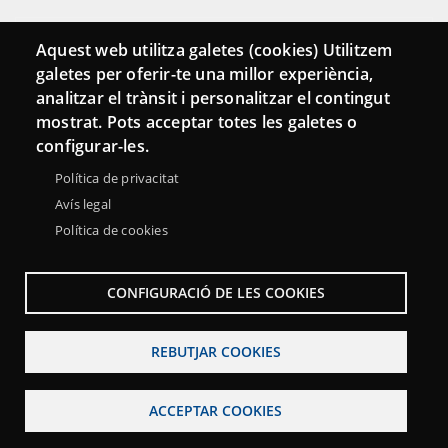
Connecta
Aquest web utilitza galetes (cookies) Utilitzem
galetes per oferir-te una millor experiència,
Bustia de contacte
analitzar el trànsit i personalitzar el contingut
Butlletins
mostrat. Pots acceptar totes les galetes o
configurar-les.
Política de privacitat
Avís legal
Política de cookies
CONFIGURACIÓ DE LES COOKIES
REBUTJAR COOKIES
Menu
Sobre la Xarxa Punttic
Avís legal
Accessibilitat
Footer
ACCEPTAR COOKIES
Mapa web