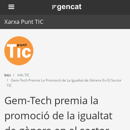
Vés
. Obre en una nova finestra.
al
contingut
Xarxa Punt TIC
Inici
Punt TIC
Actualitat
Inici
Info TIC
Agenda
Gem-Tech Premia La Promoció de La Igualtat de Gènere En El Sector
TIC
Formació
Gem-Tech premia la
Eines
promoció de la igualtat