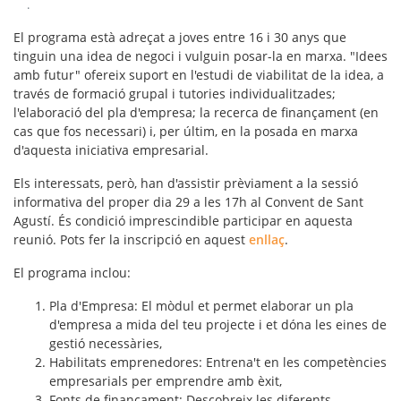
.
El programa està adreçat a joves entre 16 i 30 anys que
tinguin una idea de negoci i vulguin posar-la en marxa. "Idees
amb futur" ofereix suport en l'estudi de viabilitat de la idea, a
través de formació grupal i tutories individualitzades;
l'elaboració del pla d'empresa; la recerca de finançament (en
cas que fos necessari) i, per últim, en la posada en marxa
d'aquesta iniciativa empresarial.
Els interessats, però, han d'assistir prèviament a la sessió
informativa del proper dia 29 a les 17h al Convent de Sant
Agustí. És condició imprescindible participar en aquesta
reunió. Pots fer la inscripció en aquest
enllaç
.
El programa inclou:
Pla d'Empresa: El mòdul et permet elaborar un pla
d'empresa a mida del teu projecte i et dóna les eines de
gestió necessàries,
Habilitats emprenedores: Entrena't en les competències
empresarials per emprendre amb èxit,
Fonts de finançament: Descobreix les diferents