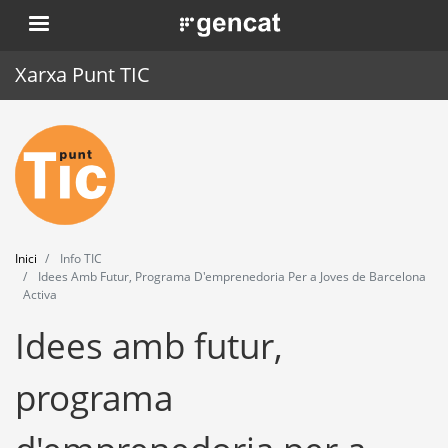
Vés
. Obre en una nova finestra.
al
contingut
Xarxa Punt TIC
Inici
Punt TIC
Actualitat
Inici
Info TIC
Agenda
Idees Amb Futur, Programa D'emprenedoria Per a Joves de Barcelona
Activa
Formació
Idees amb futur,
Eines
programa