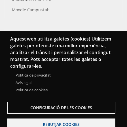
Moodle CampusLab
Connecta
Aquest web utilitza galetes (cookies) Utilitzem
galetes per oferir-te una millor experiència,
Bustia de contacte
analitzar el trànsit i personalitzar el contingut
Butlletins
mostrat. Pots acceptar totes les galetes o
configurar-les.
Política de privacitat
Avís legal
Política de cookies
CONFIGURACIÓ DE LES COOKIES
REBUTJAR COOKIES