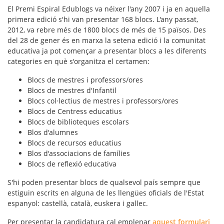
El Premi Espiral Edublogs va néixer l'any 2007 i ja en aquella
primera edició s'hi van presentar 168 blocs. L'any passat,
2012, va rebre més de 1800 blocs de més de 15 països. Des
del 28 de gener és en marxa la setena edició i la
comunitat
educativa
ja pot començar a presentar blocs a les diferents
categories en què s'organitza el certamen:
Blocs de mestres i professors/ores
Blocs de mestres d'Infantil
Blocs col·lectius de mestres i professors/ores
Blocs de Centress educatius
Blocs de biblioteques escolars
Blos d'alumnes
Blocs de recursos educatius
Blos d'associacions de famílies
Blocs de reflexió educativa
S'hi poden presentar blocs de qualsevol país sempre que
estiguin escrits en alguna de les
llengües oficials
de l'Estat
espanyol: castellà, català, euskera i gallec.
Per presentar la candidatura cal emplenar
aquest formulari