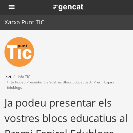
Vés
. Obre en una nova finestra.
al
contingut
Xarxa Punt TIC
Inici
Punt TIC
Actualitat
Inici
Info TIC
Agenda
Ja Podeu Presentar Els Vostres Blocs Educatius Al Premi Espiral
Edublogs
Formació
Ja podeu presentar els
Eines
vostres blocs educatius al