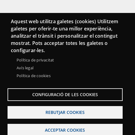
Connecta
Aquest web utilitza galetes (cookies) Utilitzem
galetes per oferir-te una millor experiència,
Bustia de contacte
analitzar el trànsit i personalitzar el contingut
Butlletins
mostrat. Pots acceptar totes les galetes o
configurar-les.
Política de privacitat
Avís legal
Política de cookies
CONFIGURACIÓ DE LES COOKIES
REBUTJAR COOKIES
Menu
Sobre la Xarxa Punttic
Avís legal
Accessibilitat
Footer
ACCEPTAR COOKIES
Mapa web