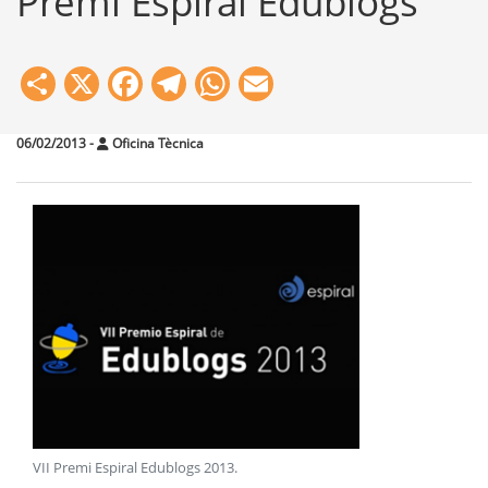
Premi Espiral Edublogs
Share
X
Facebook
Telegram
WhatsApp
Email
06/02/2013
-
Oficina Tècnica
VII Premi Espiral Edublogs 2013
.