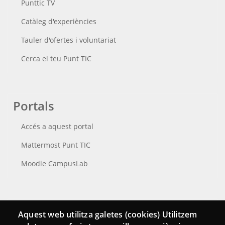
Punttic TV
Catàleg d'experiències
Tauler d'ofertes i voluntariat
Cerca el teu Punt TIC
Portals
Accés a aquest portal
Mattermost Punt TIC
Moodle CampusLab
Connecta
Aquest web utilitza galetes (cookies) Utilitzem