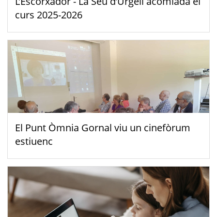
L’Escorxador - La Seu d’Urgell acomiada el
curs 2025-2026
El Punt Òmnia Gornal viu un cinefòrum
estiuenc