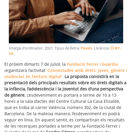
Imatge d'ordinador
.
2021
. Tipus de lletra:
Pexels
. Llicència:
BY-
SA
.
El pròxim dimarts 7 de juliol, la
Fundació Ferrer i Guàrdia
organitzarà l’activitat
‘Connectades amb drets: joves, gènere i
violències en l’entorn digital’
.
La proposta consistirà en la
presentació dels principals resultats sobre els drets digitals a
la infància, l’adolescència i la joventut des d’una perspectiva
de gènere.
L’esdeveniment es portarà a terme de 10 a 13
hores a la sala d’actes del Centre Cultural La Casa Elizalde,
que es troba al carrer València, número 302, de la ciutat de
Barcelona. De la mateixa manera, l’esdeveniment es podrà
seguir en línia. En aquest sentit, es compartiran els resultats
de les recerques portades a terme per la Fundació Ferrer i