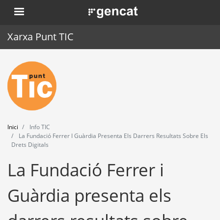
Vés
. Obre en una nova finestra.
al
contingut
Xarxa Punt TIC
Inici
Punt TIC
Actualitat
Inici
Info TIC
Agenda
La Fundació Ferrer I Guàrdia Presenta Els Darrers Resultats Sobre Els
Drets Digitals
Formació
La Fundació Ferrer i
Eines
Guàrdia presenta els