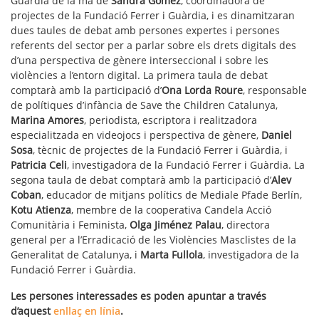
Guàrdia de la mà de
Sandra Gómez
, coordinadora de
projectes de la Fundació Ferrer i Guàrdia, i es dinamitzaran
dues taules de debat amb persones expertes i persones
referents del sector per a parlar sobre els drets digitals des
d’una perspectiva de gènere interseccional i sobre les
violències a l’entorn digital. La primera taula de debat
comptarà amb la participació d’
Ona Lorda Roure
, responsable
de polítiques d’infància de Save the Children Catalunya,
Marina Amores
, periodista, escriptora i realitzadora
especialitzada en videojocs i perspectiva de gènere,
Daniel
Sosa
, tècnic de projectes de la Fundació Ferrer i Guàrdia, i
Patricia Celi
, investigadora de la Fundació Ferrer i Guàrdia. La
segona taula de debat comptarà amb la participació d’
Alev
Coban
, educador de mitjans polítics de Mediale Pfade Berlín,
Kotu Atienza
, membre de la cooperativa Candela Acció
Comunitària i Feminista,
Olga Jiménez Palau
, directora
general per a l’Erradicació de les Violències Masclistes de la
Generalitat de Catalunya, i
Marta Fullola
, investigadora de la
Fundació Ferrer i Guàrdia.
Les persones interessades es poden apuntar a través
d’aquest
enllaç en línia
.