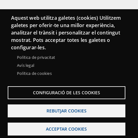
Connecta
Aquest web utilitza galetes (cookies) Utilitzem
galetes per oferir-te una millor experiència,
Bustia de contacte
analitzar el trànsit i personalitzar el contingut
Butlletins
mostrat. Pots acceptar totes les galetes o
configurar-les.
Política de privacitat
Avís legal
Política de cookies
CONFIGURACIÓ DE LES COOKIES
REBUTJAR COOKIES
Menu
Sobre la Xarxa Punttic
Avís legal
Accessibilitat
Footer
ACCEPTAR COOKIES
Mapa web