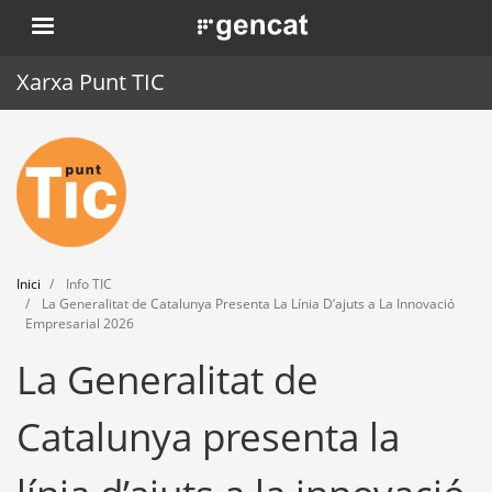
Vés
. Obre en una nova finestra.
al
contingut
Xarxa Punt TIC
Inici
Punt TIC
Actualitat
Inici
Info TIC
Agenda
La Generalitat de Catalunya Presenta La Línia D’ajuts a La Innovació
Empresarial 2026
Formació
La Generalitat de
Eines
Catalunya presenta la