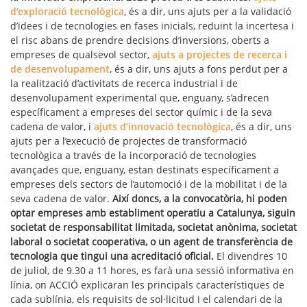
d’exploració tecnològica
, és a dir, uns ajuts per a la validació
d’idees i de tecnologies en fases inicials, reduint la incertesa i
el risc abans de prendre decisions d’inversions, oberts a
empreses de qualsevol sector,
ajuts a projectes de recerca i
de desenvolupament
, és a dir, uns ajuts a fons perdut per a
la realització d’activitats de recerca industrial i de
desenvolupament experimental que, enguany, s’adrecen
específicament a empreses del sector químic i de la seva
cadena de valor, i
ajuts d’innovació tecnològica
, és a dir, uns
ajuts per a l’execució de projectes de transformació
tecnològica a través de la incorporació de tecnologies
avançades que, enguany, estan destinats específicament a
empreses dels sectors de l’automoció i de la mobilitat i de la
seva cadena de valor.
Així doncs, a la convocatòria, hi poden
optar empreses amb establiment operatiu a Catalunya, siguin
societat de responsabilitat limitada, societat anònima, societat
laboral o societat cooperativa, o un agent de transferència de
tecnologia que tingui una acreditació oficial.
El divendres 10
de juliol, de 9.30 a 11 hores, es farà una sessió informativa en
línia, on ACCIÓ explicaran les principals característiques de
cada sublínia, els requisits de sol·licitud i el calendari de la