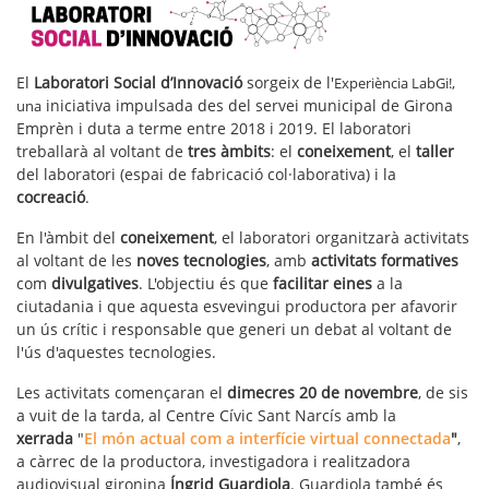
El
Laboratori Social d’Innovació
sorgeix de l'
Experiència LabGi!,
iniciativa impulsada des del servei municipal de Girona
una
Emprèn i duta a terme entre 2018 i 2019. El laboratori
treballarà al voltant de
tres àmbits
: el
coneixement
, el
taller
del laboratori (espai de fabricació col·laborativa) i la
cocreació
.
En l'àmbit del
coneixement
, el laboratori organitzarà activitats
al voltant de les
noves tecnologies
, amb
activitats formatives
com
divulgatives
. L'objectiu és que
facilitar eines
a la
ciutadania i que aquesta esvevingui productora per afavorir
un ús crític i responsable que generi un debat al voltant de
l'ús d'aquestes tecnologies.
Les activitats començaran el
dimecres 20 de novembre
, de sis
a vuit de la tarda, al Centre Cívic Sant Narcís amb la
xerrada
"
El món actual com a interfície virtual connectada
"
,
a càrrec de la productora, investigadora i realitzadora
audiovisual gironina
Íngrid Guardiola
. Guardiola també és