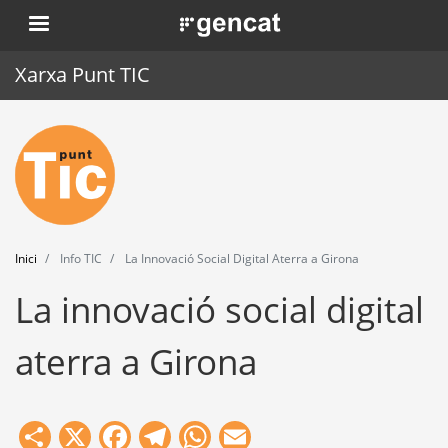
Vés
. Obre en una nova finestra.
al
contingut
Xarxa Punt TIC
Inici
Punt TIC
Actualitat
Inici
Info TIC
La Innovació Social Digital Aterra a Girona
Agenda
La innovació social digital
Formació
aterra a Girona
Eines
Share
X
Facebook
Telegram
WhatsApp
Email