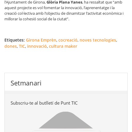
l’Ajuntament de Girona,
Glòria Plana Yanes
, ha ressaltat que “amb
aquest projecte es vol fomentar la innovació, l’aprenentatge i la
creació col·lectiva amb l’objectiu de dinamitzar l’activitat econòmica i
millorar la cohesió social de la ciutat”.
Etiquetes:
Girona Emprèn
,
cocreació
,
noves tecnologies
,
dones
,
TIC
,
innovació
,
cultura maker
Setmanari
Subscriu-te al butlletí de Punt TIC