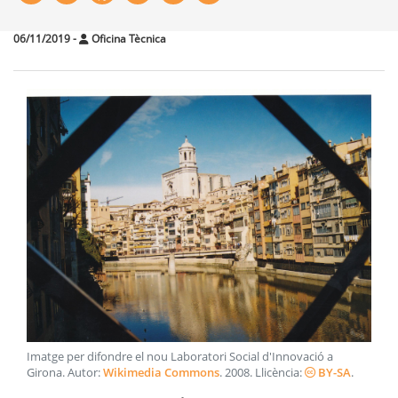
06/11/2019
-
Oficina Tècnica
Imatge per difondre el nou Laboratori Social d'Innovació a
Girona
. Autor:
Wikimedia Commons
.
2008
. Llicència:
BY-SA
.