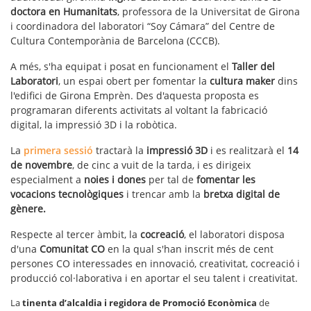
doctora en Humanitats
, professora de la Universitat de Girona
i coordinadora del laboratori “Soy Cámara” del Centre de
Cultura Contemporània de Barcelona (CCCB).
A més, s'ha equipat i posat en funcionament el
Taller del
Laboratori
, un espai obert per fomentar la
cultura maker
dins
l'edifici de Girona Emprèn. Des d'aquesta proposta es
programaran diferents activitats al voltant la fabricació
digital, la impressió 3D i la robòtica.
La
primera sessió
tractarà la
impressió 3D
i es realitzarà el
14
de novembre
, de cinc a vuit de la tarda, i es dirigeix
especialment a
noies i dones
per tal de
fomentar les
vocacions tecnològiques
i trencar amb la
bretxa digital de
gènere.
Respecte al tercer àmbit, la
cocreació
, el laboratori disposa
d'una
Comunitat CO
en la qual s'han inscrit més de cent
persones CO interessades en innovació, creativitat, cocreació i
producció col·laborativa i en aportar el seu talent i creativitat.
La
tinenta d’alcaldia i regidora de Promoció Econòmica
de