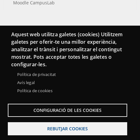
Moodle CampusLab
Connecta
Aquest web utilitza galetes (cookies) Utilitzem
galetes per oferir-te una millor experiència,
Bustia de contacte
analitzar el trànsit i personalitzar el contingut
Butlletins
mostrat. Pots acceptar totes les galetes o
configurar-les.
Política de privacitat
Avís legal
Política de cookies
CONFIGURACIÓ DE LES COOKIES
REBUTJAR COOKIES
Menu