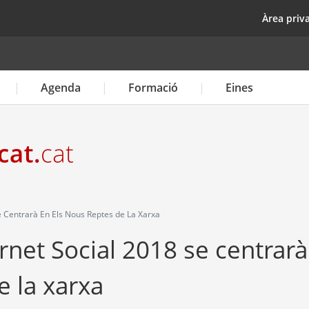
Vés
top
Àrea priv
al
contingut
Agenda
Formació
Eines
e Centrarà En Els Nous Reptes de La Xarxa
ernet Social 2018 se centrarà
e la xarxa