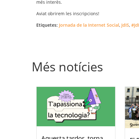
més interès.
Aviat obrirem les inscripcions!
Etiquetes:
Jornada de la Internet Social
,
JdIS
,
#Jd
Més notícies
Aquesta tardor, torna