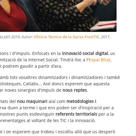
la JdIS 2018
. Autor:
Oficina Tècnica de la Xarxa PuntTIC
.
2017
.
ions i d'impuls. Enfocats en la
innovació social digital
, us
zació de la Internet Social. Tindrà lloc a l'
Espai Bital
,
 podrem gaudir a partir d'ara.
amb tots vosaltres dinamitzadors i dinamitzadores i també
blioteques, Catlabs... Així doncs esperem que aquesta
iar noves sinergies d'impuls de
nous reptes
.
itats del
nou maquinari
així com
metodologies i
xa duen a terme i que ens poden ser d'inspiració per a
 nostres punts esdevinguin
referents territorials
per a la
nentatges al voltant de les TIC i la innovació.
t i on esperem que trobeu i escolliu allò que us desperti