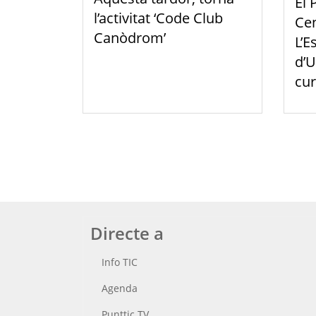
El 
l’activitat ‘Code Club
Cen
Canòdrom’
L’E
d’U
cur
Directe a
Info TIC
Agenda
Punttic TV