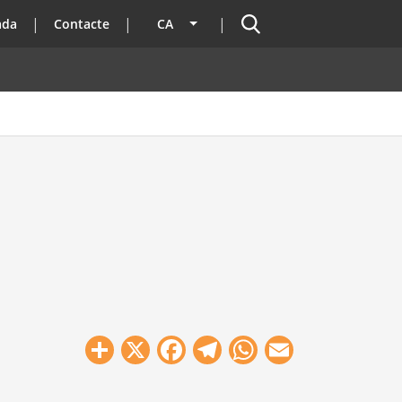
Cercador
ada
Contacte
CA
Llista les accions addicionals
Share
X
Facebook
Telegram
WhatsApp
Email