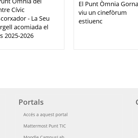
Punt Òmnia del
El Punt Òmnia Gorna
tre Cívic
viu un cinefòrum
scorxador - La Seu
estiuenc
rgell acomiada el
s 2025-2026
Portals
Accés a aquest portal
Mattermost Punt TIC
Moodle CampusLab