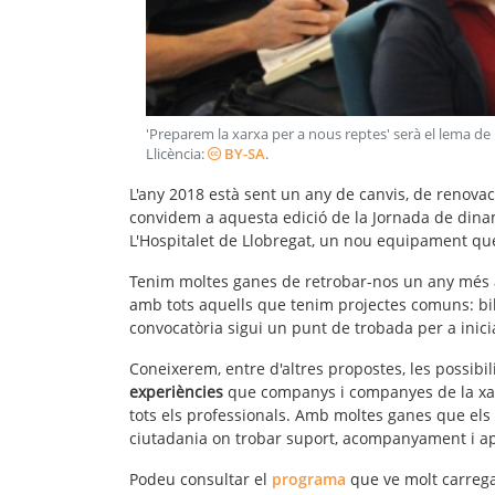
'Preparem la xarxa per a nous reptes' serà el lema de 
Llicència:
BY-SA
.
L'any 2018 està sent un any de canvis, de renovac
convidem a aquesta edició de la Jornada de dinamit
L'Hospitalet de Llobregat, un nou equipament que
Tenim moltes ganes de retrobar-nos un any més 
amb tots aquells que tenim projectes comuns: bi
convocatòria sigui un punt de trobada per a inic
Coneixerem, entre d'altres propostes, les possibil
experiències
que companys i companyes de la xar
tots els professionals. Amb moltes ganes que els
ciutadania on trobar suport, acompanyament i apre
Podeu consultar el
programa
que ve molt carrega