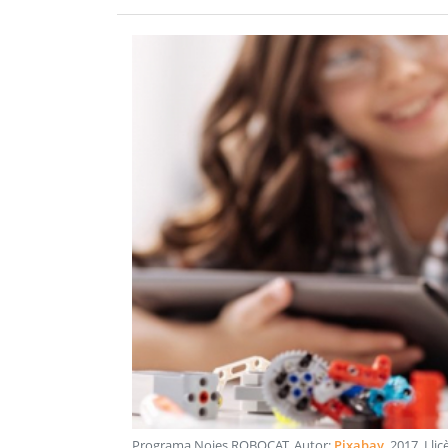
Programa Noies ROBOCAT
. Autor:
Pixabay
.
2017
. Lli