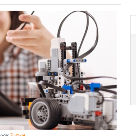
cència:
BY-SA
.