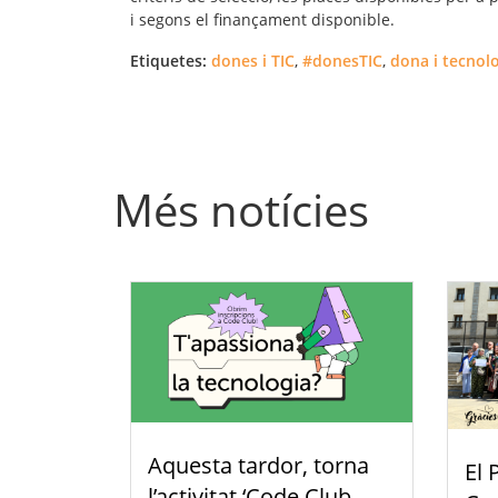
i segons el finançament disponible.
Etiquetes:
dones i TIC
,
#donesTIC
,
dona i tecnol
Més notícies
Aquesta tardor, torna
El 
l’activitat ‘Code Club