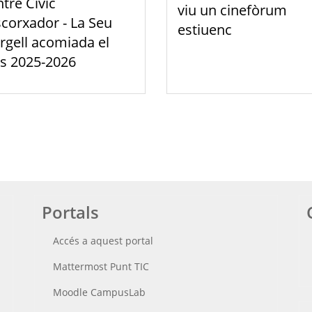
tre Cívic
viu un cinefòrum
scorxador - La Seu
estiuenc
rgell acomiada el
s 2025-2026
Portals
Accés a aquest portal
Mattermost Punt TIC
Moodle CampusLab