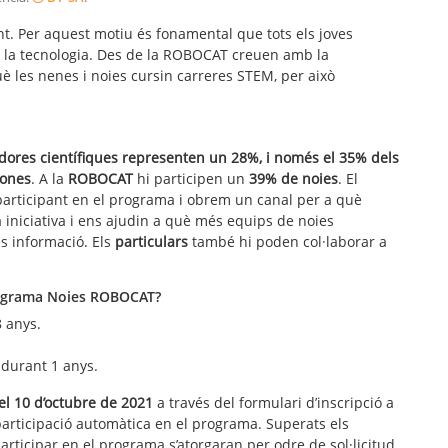
ent. Per aquest motiu és fonamental que tots els joves
i a la tecnologia. Des de la ROBOCAT creuen amb la
 les nenes i noies cursin carreres STEM, per això
adores científiques representen un 28%, i només el 35% dels
dones
. A la
ROBOCAT
hi participen un
39% de noies
. El
rticipant en el programa i obrem un canal per a què
 iniciativa i ens ajudin a què més equips de noies
s informació. Els
particulars
també hi poden col·laborar a
programa Noies ROBOCAT?
8 anys.
durant 1 anys.
 el 10 d’octubre de 2021
a través del formulari d’inscripció a
participació automàtica en el programa. Superats els
participar en el programa s’atorgaran per odre de sol·licitud