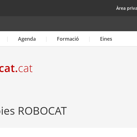
Vés
top
Àrea priv
al
contingut
Agenda
Formació
Eines
oies ROBOCAT