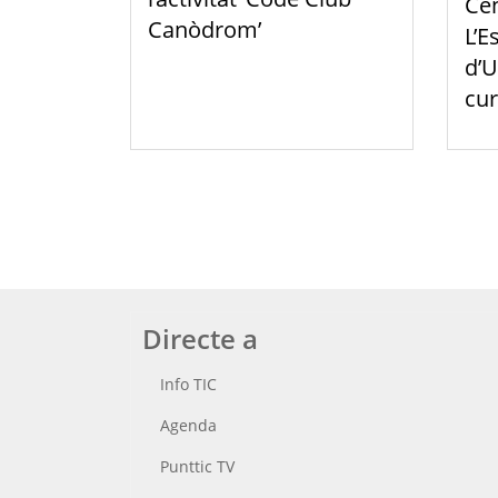
Cen
Canòdrom’
L’E
d’U
cur
Directe a
Info TIC
Agenda
Punttic TV