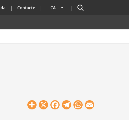
Cercador
ada
Contacte
CA
Llista les accions addicionals
Share
X
Facebook
Telegram
WhatsApp
Email