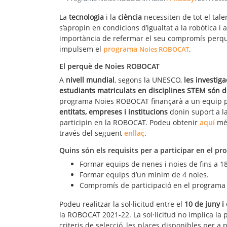
La
tecnologia
i la
ciència
necessiten de tot el tal
s’apropin en condicions d’igualtat a la robòtica 
importància de refermar el seu compromís perquè
impulsem el
programa
Noies ROBOCAT
.
El perquè de Noies ROBOCAT
A
nivell mundial
, segons la UNESCO,
les investig
estudiants matriculats en disciplines STEM són 
programa Noies ROBOCAT finançarà a un equip pa
entitats, empreses i institucions
donin suport a la
participin en la ROBOCAT. Podeu obtenir
aquí
mé
través del següent
enllaç
.
Quins són els requisits per a participar en el 
Formar equips de nenes i noies de fins a 1
Formar equips d’un mínim de 4 noies.
Compromís de participació en el programa 
Podeu realitzar la sol·licitud entre el
10 de juny i
la ROBOCAT 2021-22. La sol·licitud no implica la 
criteris de selecció, les places disponibles per a 