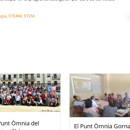
ogia
,
STEAM
,
STEM
Punt Òmnia del
El Punt Òmnia Gorna