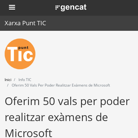
Vés
. Obre en una nova finestra.
al
contingut
Xarxa Punt TIC
Inici
Punt TIC
Actualitat
Inici
Info TIC
Agenda
Oferim 50 Vals Per Poder Realitzar Exàmens de Microsoft
Oferim 50 vals per poder
Formació
Eines
realitzar exàmens de
Microsoft