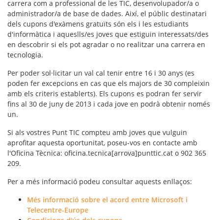
carrera com a
professional de les TIC, desenvolupador/a o
administrador/a de base de dades
. Així, el públic destinatari
dels cupons d'exàmens gratuïts són els i les estudiants
d'informàtica i aqueslls/es joves que estiguin interessats/des
en descobrir si els pot agradar o no realitzar una carrera en
tecnologia.
Per poder sol·licitar un val cal tenir entre 16 i 30 anys (es
poden fer excepcions en cas que els majors de 30 compleixin
amb els criteris establerts). Els cupons es podran fer servir
fins al
30 de juny de 2013
i cada jove en podrà obtenir només
un.
Si als vostres Punt TIC compteu amb joves que vulguin
aprofitar aquesta oportunitat, poseu-vos en contacte amb
l'Oficina Tècnica: oficina.tecnica[arrova]punttic.cat o 902 365
209.
Per a més informació podeu consultar aquests enllaços:
Més informació sobre el acord entre Microsoft i
Telecentre-Europe