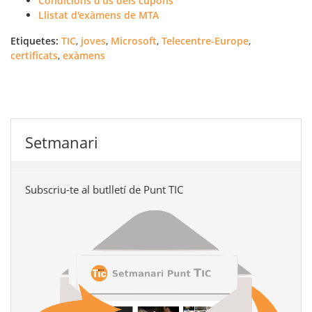
Condicions d'ús dels cupons
Llistat d'exàmens de MTA
Etiquetes:
TIC
,
joves
,
Microsoft
,
Telecentre-Europe
,
certificats
,
exàmens
Setmanari
Subscriu-te al butlletí de Punt TIC