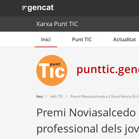
. Obre en una nova finestra.
Xarxa Punt TIC
Inici
Punt TIC
Actualitat
Inici
Info TIC
Premi Noviasalcedo a L'Excel·lència En L
Premi Noviasalcedo a 
professional dels jo