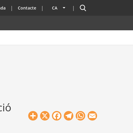
Cercador
ada
Contacte
CA
Llista les accions addicionals
ció
Share
X
Facebook
Telegram
WhatsApp
Email