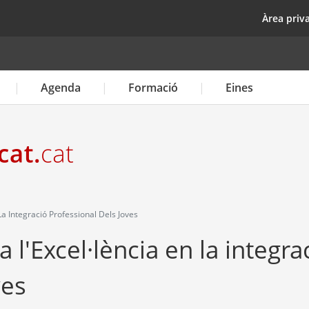
Vés
top
Àrea priv
al
contingut
Agenda
Formació
Eines
a Integració Professional Dels Joves
l'Excel·lència en la integra
ves