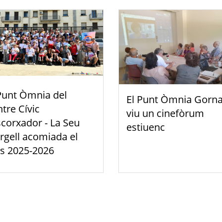
Punt Òmnia del
El Punt Òmnia Gorna
tre Cívic
viu un cinefòrum
scorxador - La Seu
estiuenc
rgell acomiada el
s 2025-2026