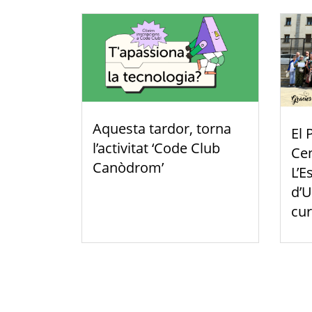
Aquesta tardor, torna
El 
l’activitat ‘Code Club
Cen
Canòdrom’
L’E
d’U
cur