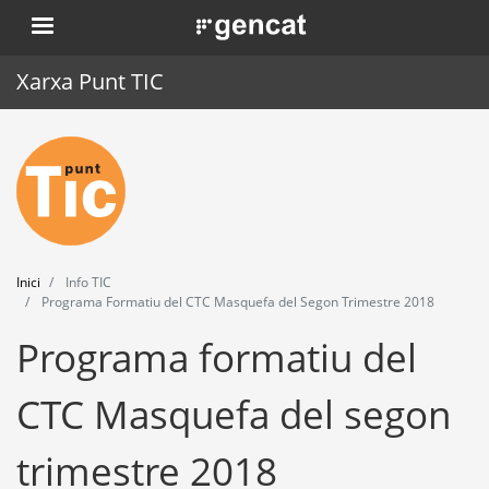
Vés
. Obre en una nova finestra.
al
contingut
Xarxa Punt TIC
Inici
Punt TIC
Actualitat
Inici
Info TIC
Agenda
Programa Formatiu del CTC Masquefa del Segon Trimestre 2018
Programa formatiu del
Formació
Eines
CTC Masquefa del segon
trimestre 2018