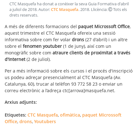
CTC Masquefa ha donat a conèixer la seva Guia Formativa d'abril
a juliol de 2018
. Autor:
CTC Masquefa
.
2018
. Llicència:
Tots els
drets reservats
.
A més de diferents formacions del
paquet Microssoft Office
,
aquest trimestre el CTC Masquefa ofereix una sessió
informativa sobre com fer volar
drons
(27 d'abril) i un altre
sobre el
fenomen youtuber
(1 de juny), així com un
monogràfic sobre com
atraure clients de proximitat a través
d'Internet
(2 de juliol).
Per a més informació sobre els cursos i el procés d'inscripció
us podeu adreçar presencialment al CTC Masquefa (Av.
Catalunya, 60), trucar al telèfon 93 772 58 23 o enviar un
correu electrònic a l’adreça ctc[arrova]masquefa.net.
Arxius adjunts:
Etiquetes:
CTC Masquefa
,
ofimàtica
,
paquet Microssoft
Office
,
drons
,
Youtubers