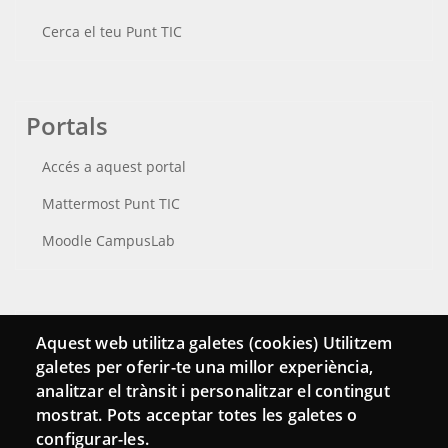
Cerca el teu Punt TIC
Portals
Accés a aquest portal
Mattermost Punt TIC
Moodle CampusLab
Connecta
Aquest web utilitza galetes (cookies) Utilitzem
galetes per oferir-te una millor experiència,
Bustia de contacte
analitzar el trànsit i personalitzar el contingut
Butlletins
mostrat. Pots acceptar totes les galetes o
configurar-les.