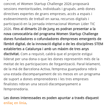
concret, el Women Startup Challenge 2026 proposarà
sessions mentoritzades, individuals i grupals, amb dones
directives expertes de grans empreses, accés a espais i
esdeveniments de treball en xarxa, recursos digitals i
participació en la jornada internacional Woman Lider TIC
2026.
Fins al dimarts 23 de juny, es podran presentar a la
nova convocatòria del programa Women Startup Challenge
dones fundadores o cofundadores d’empreses emergents de
l’àmbit digital, de la innovació digital o de les disciplines STEM
establertes a Catalunya i amb un màxim de tres anys
d’activitat.
Com a requisit, caldrà que el projecte estigui
liderat per una dona o que les dones representin més de la
meitat de les participacions de l’organització. Paral·lelament,
de la mà de Barcelona Activa, l’empresa guanyadora rebrà
una estada d’acompanyament de sis mesos en un programa
de suport a dones emprenedores i les tres empreses
finalistes rebran una sessió d’acompanyament a
l’emprenedoria.
Les dones interessades es poden apuntar a través d’aquest
enllaç en línia
.