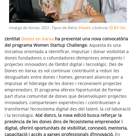
Imatge de dones
.
2021
. Tipus de lletra:
Pexels
. Llicència:
BY-SA
.
L’entitat
Dones en Xarxa
ha presentat una nova convocatòria
del programa Women Startup Challenge.
Aquesta és una
iniciativa orientada a identificar, impulsar i donar visibilitat a
dones fundadores o cofundadores d’empreses emergents i
projectes innovadors de l’àmbit digital i tecnològic. Des de
Dones en Xarxa, es vol continuar contribuint a reduir les
desigualtats entre dones i homes, generant aliances per a
impulsar el lideratge de les dones i reconeixent projectes
emprenedors. El programa ofereix l’oportunitat de formar
part d’una comunitat de dones que desenvolupen projectes
innovadors, comparteixen experiències i contribueixen a
transformar l’ecosistema digital des del talent, la col·laboració
i la tecnologia.
Així doncs, la nova edició busca reforçar la
presència de les dones dins de l’ecosistema emprenedor i
digital, oferint oportunitats de visibilitat, connexió, mentoria,
capacitació i accés a xarxes professionals d’innovació.
En