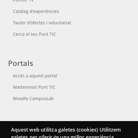
Catàleg d'experiències
Tauler d'ofertes i voluntariat
Cerca el teu Punt TIC
Portals
Accés a aquest portal
Mattermost Punt TIC
Moodle CampusLab
Connecta
Aquest web utilitza galetes (cookies) Utilitzem
galetes per oferir-te una millor experiència,