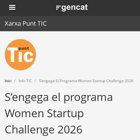
Vés
. Obre en una nova finestra.
al
contingut
Xarxa Punt TIC
Inici
Punt TIC
Actualitat
Inici
Info TIC
S’engega El Programa Women Startup Challenge 2026
Agenda
S’engega el programa
Formació
Women Startup
Eines
Challenge 2026