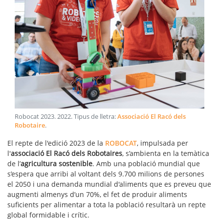
Robocat 2023
.
2022
. Tipus de lletra:
Associació El Racó dels
Robotaire
.
El repte de l'edició 2023 de la
ROBOCAT
, impulsada per
l'
associació El Racó dels Robotaires
, s’ambienta en la temàtica
de l’
agricultura sostenible
. Amb una població mundial que
s’espera que arribi al voltant dels 9.700 milions de persones
el 2050 i una demanda mundial d'aliments que es preveu que
augmenti almenys d’un 70%, el fet de produir aliments
suficients per alimentar a tota la població resultarà un repte
global formidable i crític.