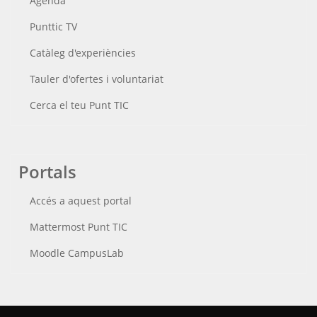
Agenda
Punttic TV
Catàleg d'experiències
Tauler d'ofertes i voluntariat
Cerca el teu Punt TIC
Portals
Accés a aquest portal
Mattermost Punt TIC
Moodle CampusLab