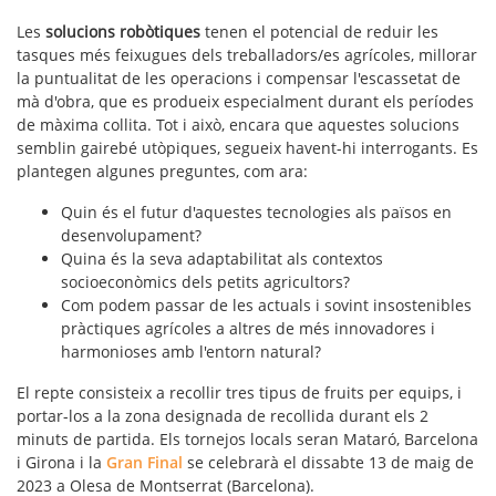
Les
solucions robòtiques
tenen el potencial de reduir les
tasques més feixugues dels treballadors/es agrícoles, millorar
la puntualitat de les operacions i compensar l'escassetat de
mà d'obra, que es produeix especialment durant els períodes
de màxima collita. Tot i això, encara que aquestes solucions
semblin gairebé utòpiques, segueix havent-hi interrogants. Es
plantegen algunes preguntes, com ara:
Quin és el futur d'aquestes tecnologies als països en
desenvolupament?
Quina és la seva adaptabilitat als contextos
socioeconòmics dels petits agricultors?
Com podem passar de les actuals i sovint insostenibles
pràctiques agrícoles a altres de més innovadores i
harmonioses amb l'entorn natural?
El repte consisteix a recollir tres tipus de fruits per equips, i
portar-los a la zona designada de recollida durant els 2
minuts de partida. Els tornejos locals seran Mataró, Barcelona
i Girona i la
Gran Final
se celebrarà el dissabte 13 de maig de
2023 a Olesa de Montserrat (Barcelona).