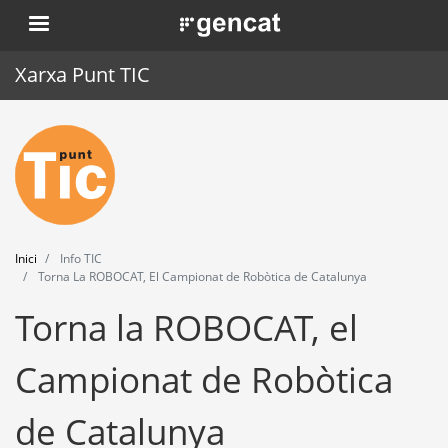
Vés
. Obre en una nova finestra.
al
contingut
Xarxa Punt TIC
Inici
Punt TIC
Actualitat
Inici
Info TIC
Agenda
Torna La ROBOCAT, El Campionat de Robòtica de Catalunya
Torna la ROBOCAT, el
Formació
Eines
Campionat de Robòtica
de Catalunya