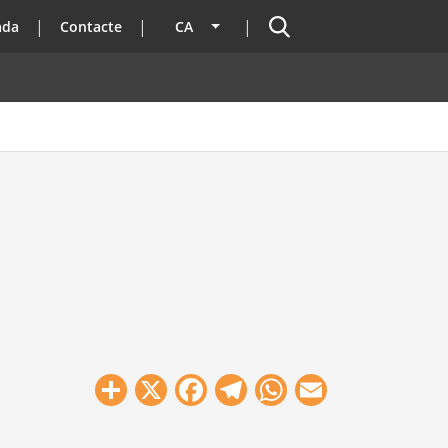
Cercador
ada
Contacte
CA
Llista les accions addicionals
Share
X
Facebook
Telegram
WhatsApp
Email