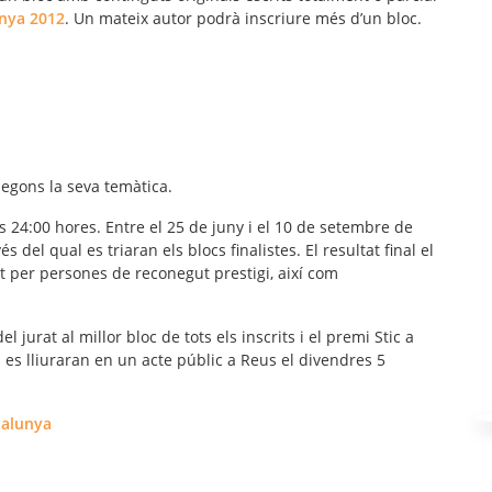
unya 2012
. Un mateix autor podrà inscriure més d’un bloc.
segons la seva temàtica.
 les 24:00 hores. Entre el 25 de juny i el 10 de setembre de
s del qual es triaran els blocs finalistes. El resultat final el
at per persones de reconegut prestigi, així com
jurat al millor bloc de tots els inscrits i el premi Stic a
is es lliuraran en un acte públic a Reus el divendres 5
talunya