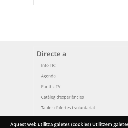
Directe a
Info TIC
Agenda
Punttic TV
Catàleg d'experiències
Tauler d'ofertes i voluntariat
Cerca el teu Punt TIC
Aquest web utilitza galetes (cookies) Utilitzem galetes