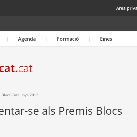
Vés
top
Àrea priv
al
contingut
Agenda
Formació
Eines
s Blocs Catalunya 2012
entar-se als Premis Blocs