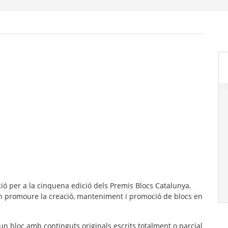
ció per a la cinquena edició dels Premis Blocs Catalunya.
n promoure la creació, manteniment i promoció de blocs en
un bloc amb continguts originals escrits totalment o parcial