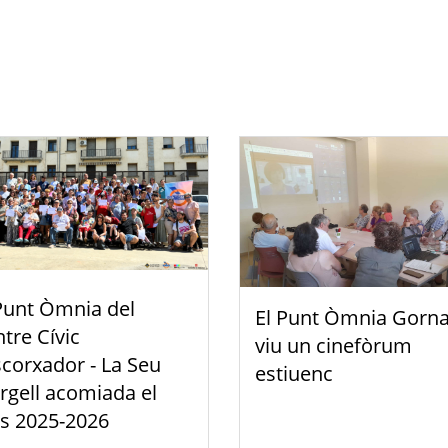
Punt Òmnia del
El Punt Òmnia Gorna
tre Cívic
viu un cinefòrum
scorxador - La Seu
estiuenc
rgell acomiada el
s 2025-2026