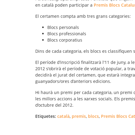
en català poden participar a
Premis Blocs Catal
El certamen compta amb tres grans categories:
Blocs personals
Blocs professionals
Blocs corporatius
Dins de cada categoria, els blocs es classifiquen 
El període d’inscripció finalitzarà l'11 de juny, a
2012 s'obrirà el període de votació popular, a travé
decidirà el jurat del certamen, que estarà integr
guanyadors/ores d’anteriors edicions.
Hi haurà un premi per cada categoria, un premi del 
les millors accions a les xarxes socials. Els prem
d’octubre del 2012.
Etiquetes:
català
,
premis
,
blocs
,
Premis Blocs Ca