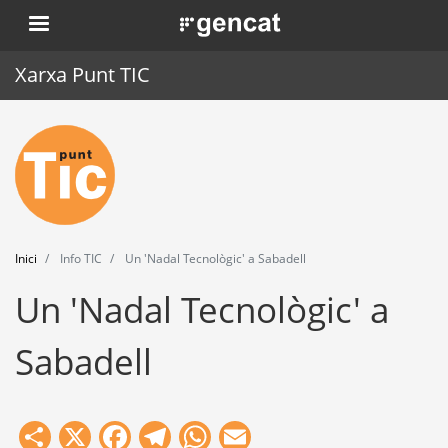
Vés
. Obre en una nova finestra.
al
contingut
Xarxa Punt TIC
Inici
Punt TIC
Actualitat
Inici
Info TIC
Un 'Nadal Tecnològic' a Sabadell
Agenda
Un 'Nadal Tecnològic' a
Formació
Sabadell
Eines
Share
X
Facebook
Telegram
WhatsApp
Email