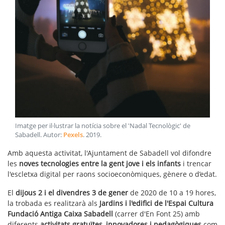
Imatge per il·lustrar la notícia sobre el 'Nadal Tecnològic' de
Sabadell
. Autor:
Pexels
.
2019
.
Amb aquesta activitat, l'Ajuntament de Sabadell vol difondre
les
noves tecnologies entre la gent jove
i els infants
i trencar
l'escletxa digital per raons socioeconòmiques, gènere o d’edat.
El
dijous 2 i el divendres 3 de gener
de 2020 de 10 a 19 hores,
la trobada es realitzarà als
Jardins i l'edifici de l'Espai Cultura
Fundació Antiga Caixa Sabadell
(carrer d'En Font 25) amb
diferents
activitats gratuïtes, innovadores i pedagògiques
com