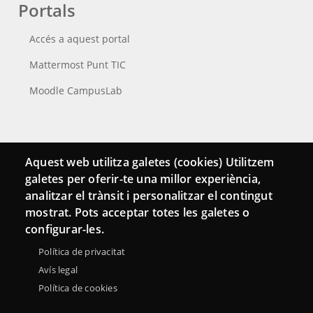
Portals
Accés a aquest portal
Mattermost Punt TIC
Moodle CampusLab
Connecta
Aquest web utilitza galetes (cookies) Utilitzem
galetes per oferir-te una millor experiència,
Bustia de contacte
analitzar el trànsit i personalitzar el contingut
Butlletins
mostrat. Pots acceptar totes les galetes o
configurar-les.
Política de privacitat
Avís legal
Política de cookies