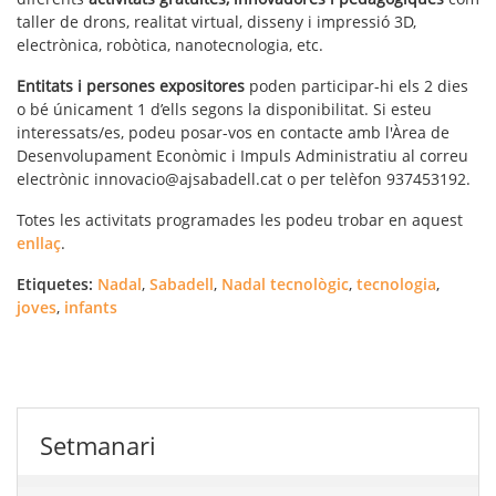
taller de drons, realitat virtual, disseny i impressió 3D,
electrònica, robòtica, nanotecnologia, etc.
Entitats i persones expositores
poden participar-hi els 2 dies
o bé únicament 1 d’ells segons la disponibilitat. Si esteu
interessats/es, podeu posar-vos en contacte amb l'Àrea de
Desenvolupament Econòmic i Impuls Administratiu al correu
electrònic innovacio@ajsabadell.cat o per telèfon 937453192.
Totes les activitats programades les podeu trobar en aquest
enllaç
.
Etiquetes:
Nadal
,
Sabadell
,
Nadal tecnològic
,
tecnologia
,
joves
,
infants
Setmanari