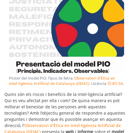
Pòster del model PIO
. Tipus de lletra:
Observatori d'Ètica en
Intel·ligència Artificial de Catalunya (OEIAC)
. Llicència:
BY-SA
.
Quins són els riscos i beneficis de la intel·ligència artificial?
Qui es veu afectat per ella i com? De quina manera es pot
millorar el benestar de les persones amb aquestes
tecnologies? Amb l’objectiu general de respondre a aquestes
preguntes i demostrar que és possible avançar en aquesta
direcció, l'
Observatori d'Ètica en Intel·ligència Artificial de
Catalunya (OEIAC)
presenta la
web
i
informe
sobre el
model