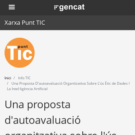
Vés
. Obre en una nova finestra.
al
contingut
Xarxa Punt TIC
Inici
Punt TIC
Actualitat
Inici
Info TIC
Agenda
Una Proposta D'autoavaluació Organitzativa Sobre L'ús Ètic de Dades I
La Intel·ligència Artificial
Formació
Una proposta
Eines
d'autoavaluació