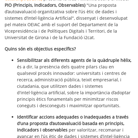
PIO (Principis, Indicadors, Observables)
"Una proposta
d’autoavaluació organitzativa sobre l’ús ètic de dades i
sistemes d’Intel·ligència Artificial", dissenyat i desenvolupat
pel mateix OEIAC amb el suport del Departament de la
Vicepresidència i de Polítiques Digitals i Territori, de la
Universitat de Girona i de la Fundació i2cat.
Quins són els objectius específics?
Sensibilitzar als diferents agents de la quàdruple hèlix,
és a dir, la presència dels quatre pilars clau en
qualsevol procés innovador: universitats i centres de
recerca, administració pública, teixit empresarial, i
ciutadania, que utilitzen dades i sistemes
d'intel·ligència artificial, sobre la importància d’adoptar
principis ètics fonamentals per minimitzar riscos
coneguts i desconeguts i maximitzar oportunitats.
Identificar accions adequades o inadequades a través
d’una proposta d’autoavaluació basada en principis,
indicadors i observables
per valoritzar, recomanar i
avançar en l’ús ètic de dades i sistemes d’intel·ligència