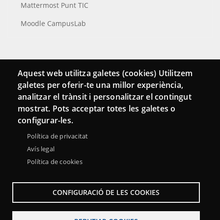
Mattermost Punt TIC
Moodle CampusLab
Connecta
Aquest web utilitza galetes (cookies) Utilitzem
galetes per oferir-te una millor experiència,
Bustia de contacte
analitzar el trànsit i personalitzar el contingut
Butlletins
mostrat. Pots acceptar totes les galetes o
configurar-les.
Política de privacitat
Avís legal
Política de cookies
CONFIGURACIÓ DE LES COOKIES