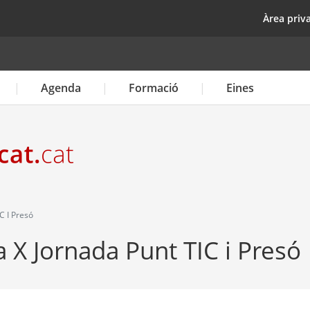
Vés
top
Àrea priv
al
contingut
Agenda
Formació
Eines
C I Presó
a X Jornada Punt TIC i Presó