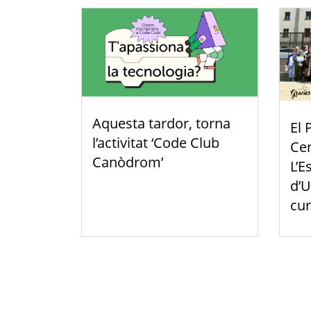
Aquesta tardor, torna
El 
l’activitat ‘Code Club
Cen
Canòdrom’
L’E
d’U
cur