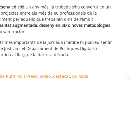
esena edició
! Un any més, la trobada s'ha convertit en un
 projectes entre els més de 80 professionals de la
ialment per aquells que treballen dins de l'àmbit
ealitat augmentada, disseny en 3D o noves metodologies
i van tractar.
 més importants de la jornada i també hi podreu sentir
 Justícia i el Departament de Polítiques Digitals i
rtida al llarg de la darrera dècada.
da Punt TIC i Presó
,
vídeo
,
destacat
,
portada