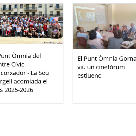
Punt Òmnia del
El Punt Òmnia Gorna
tre Cívic
viu un cinefòrum
scorxador - La Seu
estiuenc
rgell acomiada el
s 2025-2026