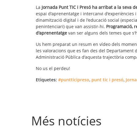
La
Jornada Punt TIC i Presó
ha arribat a la seva d
espai d'aprenentatge i intercanvi d'experiències i
dinamització digital i de l'educació social (espec
penintenciari) que van assistir-hi.
Programació, r
d'aprenentatge
van ser alguns dels temes que s'h
Us hem preparat un resum en vídeo dels moments
les valoracions que es fan des del Departament de
Administració Pública d'aquesta trajectòria compa
No us el perdeu!
Etiquetes:
#puntticipreso
,
punt tic i presó
,
Jorna
Més notícies