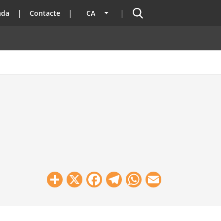
Cercador
ada
Contacte
CA
Llista les accions addicionals
Share
X
Facebook
Telegram
WhatsApp
Email