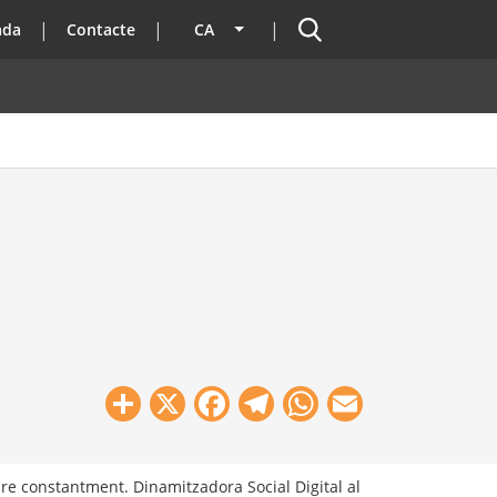
Cercador
ada
Contacte
CA
Llista les accions addicionals
Share
X
Facebook
Telegram
WhatsApp
Email
e constantment. Dinamitzadora Social Digital al