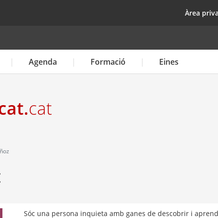
Vés
top
Àrea priv
al
contingut
Agenda
Formació
Eines
uñoz
z
Sóc una persona inquieta amb ganes de descobrir i aprendr