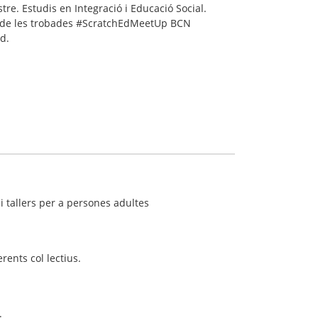
re. Estudis en Integració i Educació Social.
a de les trobades #ScratchEdMeetUp BCN
d.
i tallers per a persones adultes
rents col lectius.
.