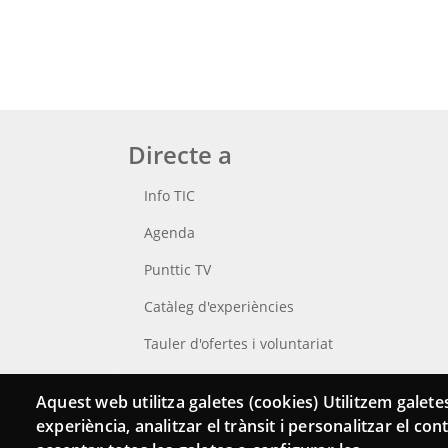
Directe a
Info TIC
Agenda
Punttic TV
Catàleg d'experiències
Tauler d'ofertes i voluntariat
Cerca el teu Punt TIC
Aquest web utilitza galetes (cookies) Utilitzem galetes
experiència, analitzar el trànsit i personalitzar el co