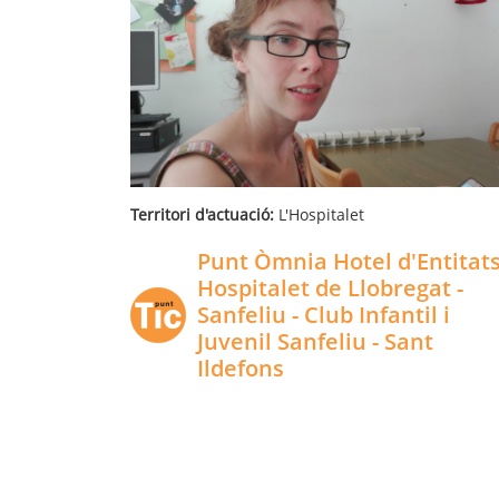
Territori d'actuació:
L'Hospitalet
Punt Òmnia Hotel d'Entitat
Hospitalet de Llobregat -
Sanfeliu - Club Infantil i
Juvenil Sanfeliu - Sant
Ildefons