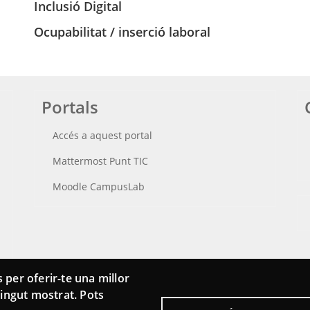
Inclusió Digital
Ocupabilitat / inserció laboral
Portals
Accés a aquest portal
Mattermost Punt TIC
Moodle CampusLab
 per oferir-te una millor
ntingut mostrat. Pots