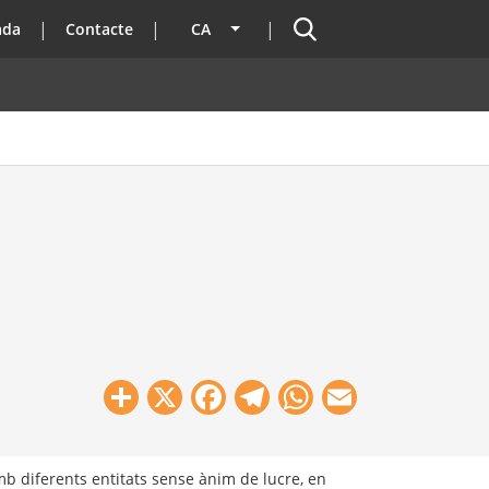
Cercador
ada
Contacte
CA
Llista les accions addicionals
Share
X
Facebook
Telegram
WhatsApp
Email
amb diferents entitats sense ànim de lucre, en