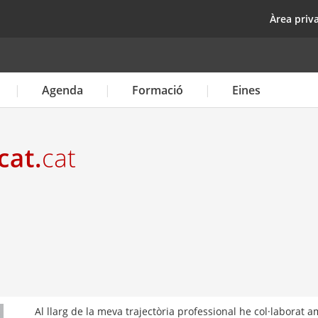
Vés
top
Àrea priv
al
contingut
Agenda
Formació
Eines
Al llarg de la meva trajectòria professional he col·laborat 