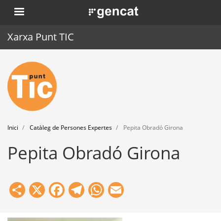
Vés
. Obre en una nova finestra.
al
contingut
Xarxa Punt TIC
Inici
Punt TIC
Actualitat
Inici
Catàleg de Persones Expertes
Pepita Obradó Girona
Agenda
Pepita Obradó Girona
Formació
Eines
Share
X
Facebook
Telegram
WhatsApp
Email