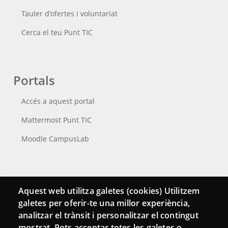
Tauler d'ofertes i voluntariat
Cerca el teu Punt TIC
Portals
Accés a aquest portal
Mattermost Punt TIC
Moodle CampusLab
Connecta
Aquest web utilitza galetes (cookies) Utilitzem
galetes per oferir-te una millor experiència,
Bustia de contacte
analitzar el trànsit i personalitzar el contingut
Butlletins
mostrat. Pots acceptar totes les galetes o