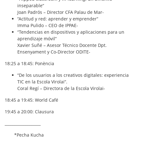
inseparable
“
Joan Padrós – Director CFA Palau de Mar-
“
Actitud y red: aprender y emprender
“
Imma Pulido – CEO de IPPAE-
“
T
endencias en dispositivos y aplicaciones para un
aprendizaje móvil
“
Xavier Suñé – Asesor Técnico Docente Dpt.
Ensenyament y Co-Director ODITE-
18:25 a 18:45:
Ponència
“
De los usuarios a los creativos digitales: experiencia
TIC en la Escola Virolai
“.
Coral Regí – Directora de la Escola Virolai-
18:45 a 19:45:
World Café
19:45 a 20:00:
Clausura
___________________
*Pecha Kucha