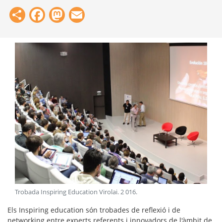
Share
Facebook
Mastodon
Email
Trobada Inspiring Education Virolai
.
2 016
.
Els Inspiring education són trobades de reflexió i de
networking entre experts referents i innovadors de l'àmbit de