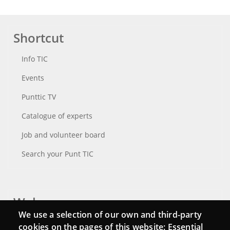
Shortcut
Info TIC
Events
Punttic TV
Catalogue of experts
Job and volunteer board
Search your Punt TIC
Webs
We use a selection of our own and third-party
Login
cookies on the pages of this website: Essential