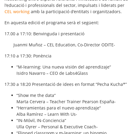
l'educació i professionals del sector, impulsats i liderats per
CEL working
amb la participació d'entitats i organitzadors.
En aquesta edició el programa serà el següent:
17.00 a 17:10:
Benvinguda i presentació
Juanmi Muñoz – CEL Education, Co-Director ODITE-
17:10 a 17:30:
Ponència
“
M-learning: Una nueva visión del aprendizaje
“
Isidro Navarro – CEO de Labs4Glass
17:30 a 18:20
Presentació de idees en format “Pecha Kucha*”
“
Show me the data
“
Marta Cervera – Teacher Trainer Pearson España-
“
Herramientas para el nuevo aprendizaje
“
Alba Ramírez – Learn With Us-
“
IN-Móvil, IN-Conciencia
“
Ulla Oyrer – Personal & Executive Coach-
“
Flipped classroom y m-learning: un binomio