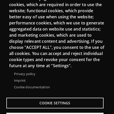
cookies, which are required in order to use the
Mattermost Punt TIC
website; functional cookies, which provide
Moodle CampusLab
better easy of use when using the website;
performance cookies, which we use to generate
aggregated data on website use and statistics;
and marketing cookies, which are used to
Connect
display relevant content and advertising. If you
choose "ACCEPT ALL", you consent to the use of
Contact
all cookies. You can accept and reject individual
Newsletters
cookie types and revoke your consent for the
future at any time at "Settings".
Privacy policy
Imprint
Cookie documentation
COOKIE SETTINGS