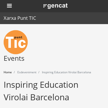
Skip
. Obre en una nova finestra.
to
main
Xarxa Punt TIC
content
Home
Punt TIC
News
Events
Events
Home
Esdeveniment
Inspiring Education Virolai Barcelona
Training
Inspiring Education
Tools
Virolai Barcelona