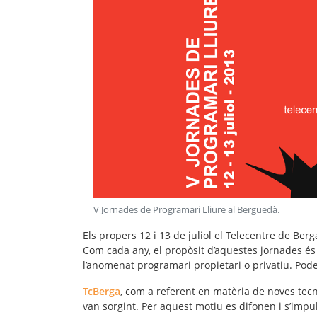
V Jornades de Programari Lliure al Berguedà
.
Els propers 12 i 13 de juliol el Telecentre de Ber
Com cada any, el propòsit d’aquestes jornades és 
l’anomenat programari propietari o privatiu. Pode
TcBerga
, com a referent en matèria de
noves tecn
van sorgint. Per aquest motiu es difonen i s’imp