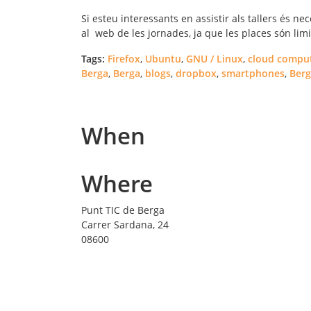
Si esteu interessants en assistir als tallers és 
al web de les jornades, ja que les places són limi
Tags:
Firefox
,
Ubuntu
,
GNU / Linux
,
cloud compu
Berga
,
Berga
,
blogs
,
dropbox
,
smartphones
,
Ber
When
Where
Punt TIC de Berga
Carrer Sardana, 24
08600