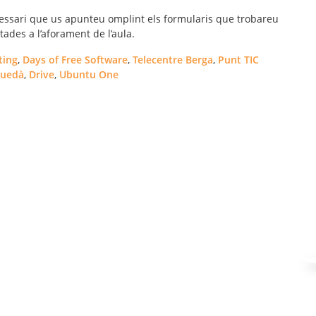
necessari que us apunteu omplint els formularis que trobareu
tades a l’aforament de l’aula.
ting
,
Days of Free Software
,
Telecentre Berga
,
Punt TIC
guedà
,
Drive
,
Ubuntu One