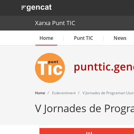
. Obre en una nova finestra.
Xarxa Punt TIC
Home
Punt TIC
News
Home
Esdeveniment
V Jornades de Programari Lliu
V Jornades de Progr