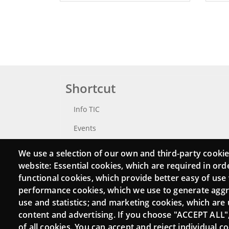
Shortcut
Info TIC
Events
Punttic TV
We use a selection of our own and third-party cookie
website: Essential cookies, which are required in ord
Catalogue of experts
functional cookies, which provide better easy of use
Job and volunteer board
performance cookies, which we use to generate agg
use and statistics; and marketing cookies, which are 
Search your Punt TIC
content and advertising. If you choose "ACCEPT ALL"
of all cookies. You can accept and reject individual 