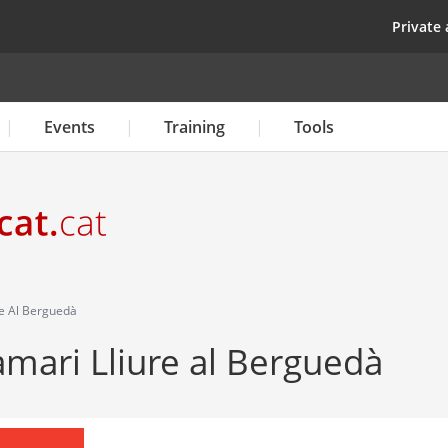
Skip
top
Private 
to
main
content
Events
Training
Tools
re Al Berguedà
amari Lliure al Berguedà