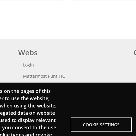
Webs
Login
Mattermost Punt TIC
Moodle CampusLab
s on the pages of this
er to use the website;
 when using the website;
regated data on website
used to display relevant
COOKIE SETTINGS
, you consent to the use
cookie types and revoke