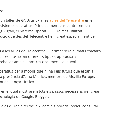
s:
 un taller de
GNU/Linux
a les
aules del Telecentre
en el
s sistemes operatius. Principalment ens centrarem en
 Rigtail, el Sistema Operatiu Lliure més utilitzat
ució que des del Telecentre hem creat especialment per
s a les aules del Telecentre: El primer serà al matí i tractarà
 on es mostraran diferents tipus d’aplicacions
reballar amb els nostres documents al núvol.
ratius per a mòbils que hi ha i els futurs que estan a
la presència d’Alina Mierlus, membre de
Mozilla Europe
,
t de llançar Firefox.
r en el qual mostrarem tots els passos necessaris per crear
 tecnologia de Google:
Blogger
.
ue es duran a terme, així com els horaris, podeu consultar