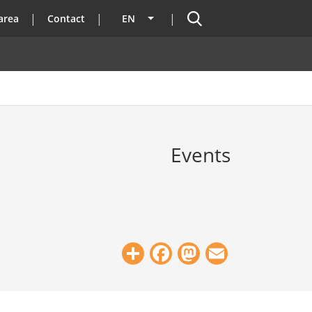
Search
area
Contact
EN
List additional actions
Events
Share
Facebook
Mastodon
Email