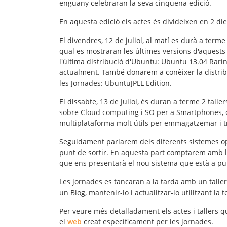
enguany celebraran la seva
cinquena edició
.
En aquesta edició els actes és divideixen en 2 die
El divendres, 12 de juliol, al matí es durà a terme
qual es mostraran les últimes versions d'aquest
l'última distribució d'
Ubuntu
: Ubuntu 13.04 Raring
actualment. També donarem a conèixer la distrib
les Jornades:
UbuntuJPLL Edition
.
El dissabte, 13 de Juliol, és duran a terme 2 taller
sobre
Cloud computing i SO per a Smartphones
,
multiplataforma molt útils per emmagatzemar i t
Seguidament parlarem dels diferents sistemes ope
punt de sortir. En aquesta part comptarem amb 
que ens presentarà el nou sistema que està a pun
Les jornades es tancaran a la tarda amb un talle
un Blog, mantenir-lo i actualitzar-lo utilitzant la
Per veure més detalladament els actes i tallers q
el
web
creat específicament per les jornades.