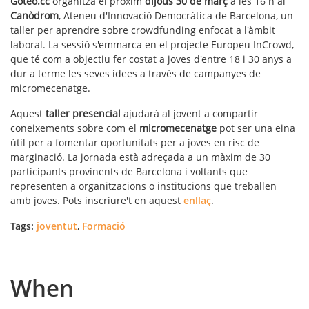
Goteo.cc
organitza el pròxim
dijous 30 de març
a les 16 h al
Canòdrom
, Ateneu d'Innovació Democràtica de Barcelona, un
taller per aprendre sobre crowdfunding enfocat a l'àmbit
laboral. La sessió s'emmarca en el projecte Europeu InCrowd,
que té com a objectiu fer costat a joves d'entre 18 i 30 anys a
dur a terme les seves idees a través de campanyes de
micromecenatge.
Aquest
taller presencial
ajudarà al jovent a compartir
coneixements sobre com el
micromecenatge
pot ser una eina
útil per a fomentar oportunitats per a joves en risc de
marginació. La jornada està adreçada a un màxim de 30
participants provinents de Barcelona i voltants que
representen a organitzacions o institucions que treballen
amb joves. Pots inscriure't en aquest
enllaç
.
Tags:
joventut
,
Formació
When