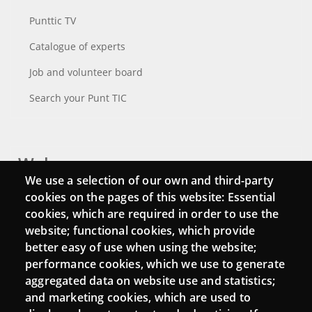
Punttic TV
Catalogue of experts
Job and volunteer board
Search your Punt TIC
Webs
We use a selection of our own and third-party
Login
cookies on the pages of this website: Essential
cookies, which are required in order to use the
Mattermost Punt TIC
website; functional cookies, which provide
Moodle CampusLab
better easy of use when using the website;
performance cookies, which we use to generate
aggregated data on website use and statistics;
and marketing cookies, which are used to
Connect