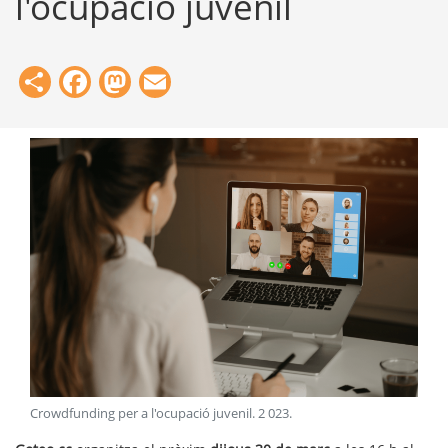
l'ocupació juvenil
Share
Facebook
Mastodon
Email
Crowdfunding per a l'ocupació juvenil
.
2 023
.