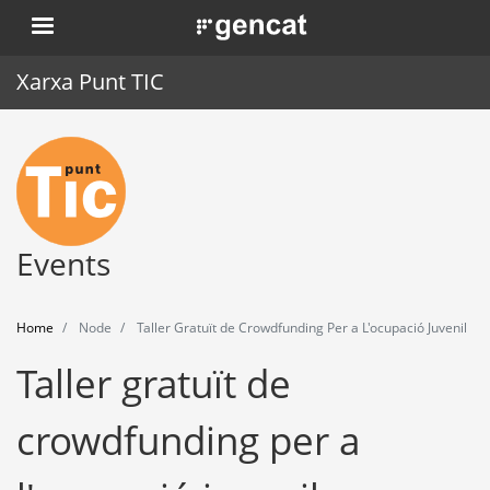
Skip
. Obre en una nova finestra.
to
main
Xarxa Punt TIC
content
Home
Punt TIC
News
Events
Events
Home
Node
Taller Gratuït de Crowdfunding Per a L'ocupació Juvenil
Training
Taller gratuït de
Tools
crowdfunding per a