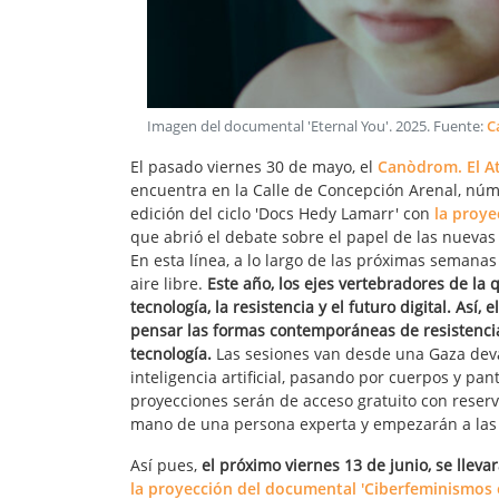
Imagen del documental 'Eternal You'
.
2025
. Fuente:
C
El pasado viernes 30 de mayo, el
Canòdrom. El At
encuentra en la Calle de Concepción Arenal, núme
edición del ciclo 'Docs Hedy Lamarr' con
la proye
que abrió el debate sobre el papel de las nuevas 
En esta línea, a lo largo de las próximas semanas
aire libre.
Este año, los ejes vertebradores de la 
tecnología, la resistencia y el futuro digital.
Así, 
pensar las formas contemporáneas de resistencia,
tecnología.
Las sesiones van desde una Gaza dev
inteligencia artificial, pasando por cuerpos y pa
proyecciones serán de acceso gratuito con reser
mano de una persona experta y empezarán a las 
Así pues,
el próximo viernes 13 de junio, se llev
la proyección del documental 'Ciberfeminismos 