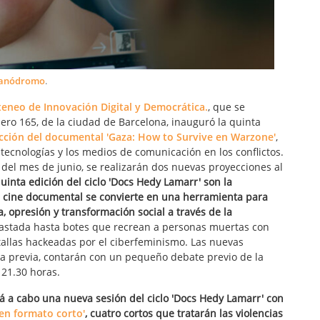
anódromo
.
eneo de Innovación Digital y Democrática.
, que se
ro 165, de la ciudad de Barcelona, inauguró la quinta
cción del documental 'Gaza: How to Survive en Warzone'
,
tecnologías y los medios de comunicación en los conflictos.
 del mes de junio, se realizarán dos nuevas proyecciones al
quinta edición del ciclo 'Docs Hedy Lamarr' son la
el cine documental se convierte en una herramienta para
 opresión y transformación social a través de la
astada hasta botes que recrean a personas muertas con
ntallas hackeadas por el ciberfeminismo. Las nuevas
va previa, contarán con un pequeño debate previo de la
21.30 horas.
ará a cabo una nueva sesión del ciclo 'Docs Hedy Lamarr' con
en formato corto'
, cuatro cortos que tratarán las violencias