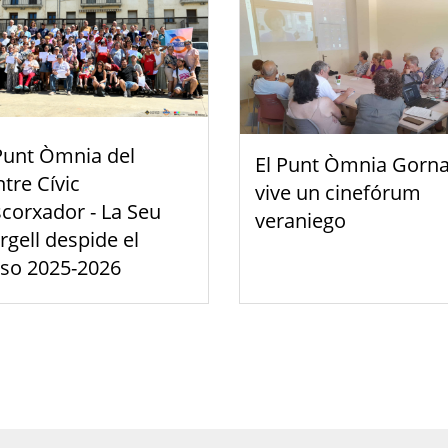
Punt Òmnia del
El Punt Òmnia Gorna
tre Cívic
vive un cinefórum
scorxador - La Seu
veraniego
rgell despide el
rso 2025-2026