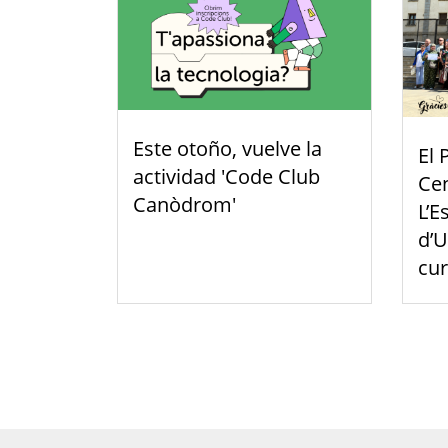
Este otoño, vuelve la
El 
actividad 'Code Club
Cen
Canòdrom'
L’E
d’U
cu