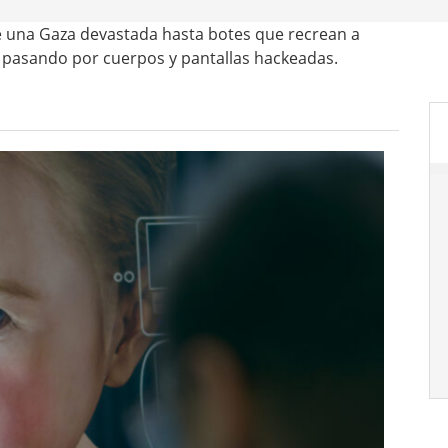
 una Gaza devastada hasta botes que recrean a
l, pasando por cuerpos y pantallas hackeadas.