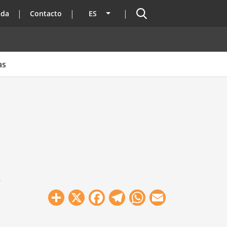
Buscador
ada
Contacto
ES
Lista adicional de acciones
as
y
Share
X
Facebook
Telegram
WhatsApp
Email