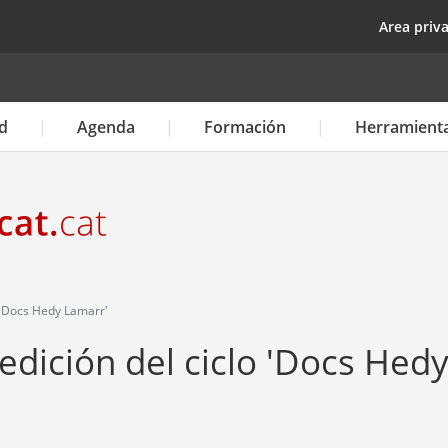
Pasar
top
Area priv
al
contenido
principal
d
Agenda
Formación
Herramient
 'Docs Hedy Lamarr'
edición del ciclo 'Docs Hed