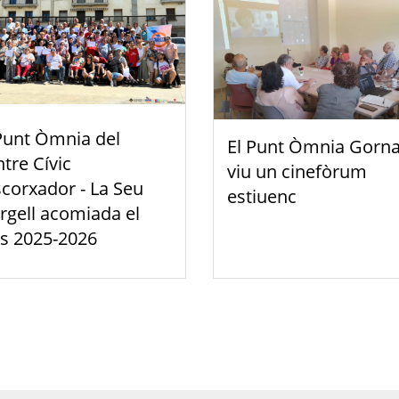
Punt Òmnia del
El Punt Òmnia Gorna
tre Cívic
viu un cinefòrum
scorxador - La Seu
estiuenc
rgell acomiada el
s 2025-2026