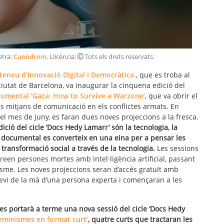
letra:
Canòdrom
. Llicència:
Tots els drets reservats
.
eneu d’Innovació Digital i Democràtica.
, que es troba al
iutat de Barcelona, va inaugurar la cinquena edició del
ocumental ‘Gaza: How to Survive a Warzone’
, que va obrir el
ls mitjans de comunicació en els conflictes armats. En
el mes de juny, es faran dues noves projeccions a la fresca.
ció del cicle ‘Docs Hedy Lamarr’ són la tecnologia, la
a documental es converteix en una eina per a pensar les
transformació social a través de la tecnologia.
Les sessions
een persones mortes amb intel·ligència artificial, passant
isme. Les noves projeccions seran d’accés gratuït amb
evi de la mà d’una persona experta i començaran a les
 es portarà a terme una nova sessió del cicle ‘Docs Hedy
feminismes en format curt’
, quatre curts que tractaran les