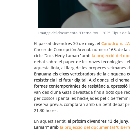
Imatge del documental 'Eternal You'
.
2025
. Tipus de l
El passat divendres 30 de maig, el
Canòdrom. L’At
Carrer de Concepción Arenal, número 165, de la c
cicle ‘Docs Hedy Lamarr’ amb
la projecció del d
debat sobre el paper de les noves tecnologies i e
aquesta línia, al llarg de les properes setmanes d
Enguany, els eixos vertebradors de la cinquena edi
resistència i el futur digital.
Així doncs, el cinem
formes contemporànies de resistència, opressió i 
van des d’una Gaza devastada fins a bots que recr
per cossos i pantalles hackejades pel ciberfemin
reserva prèvia, comptaran amb un petit debat pr
21.30 hores.
En aquest sentit,
el pròxim divendres 13 de juny,
Lamarr’ amb
la projecció del documental ‘Ciber