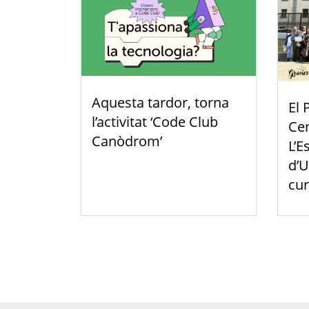
Aquesta tardor, torna
El 
l’activitat ‘Code Club
Cen
Canòdrom’
L’E
d’U
cur