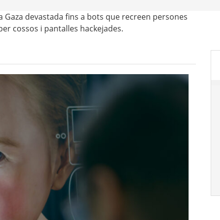
a Gaza devastada fins a bots que recreen persones
 per cossos i pantalles hackejades.