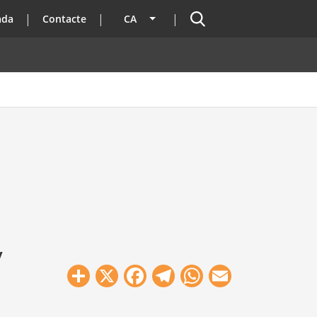
Cercador
ada
Contacte
CA
Llista les accions addicionals
y
Share
X
Facebook
Telegram
WhatsApp
Email