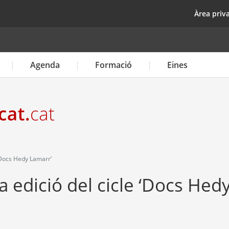
Vés
top
Àrea priv
al
contingut
Agenda
Formació
Eines
‘Docs Hedy Lamarr’
 edició del cicle ‘Docs Hed