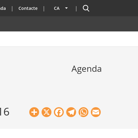
Cercador
ada
Contacte
CA
Llista les accions addicionals
Agenda
16
Share
X
Facebook
Telegram
WhatsApp
Email