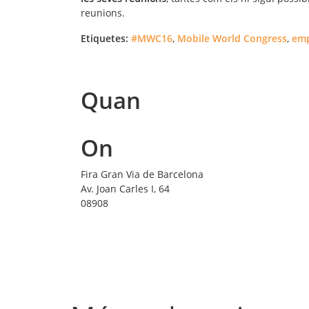
reunions.
Etiquetes:
#MWC16
,
Mobile World Congress
,
em
Quan
On
Fira Gran Via de Barcelona
Av. Joan Carles I, 64
08908