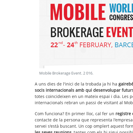
Mobile Brokerage Event
.
2 016
.
A uns dies de l'inici de la trobada ja hi ha
gairebé
socis internacionals amb qui desenvolupar futurs
totes coincideixen en un mateix espai i dia. Les
internacionals rebran un passi de visitant al Mob
Com funciona? En primer lloc, cal fer un
registre 
contacte de la persona que representa l'empresa i
servei s'està buscant. Un cop omplert aquest form
les seves reunions
, tantes com els hi sigui possib