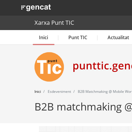
. Obre en una nova finestra.
Xarxa Punt TIC
Inici
Punt TIC
Actualitat
Inici
Esdeveniment
B2B Matchmaking @ Mobile Worl
B2B matchmaking @