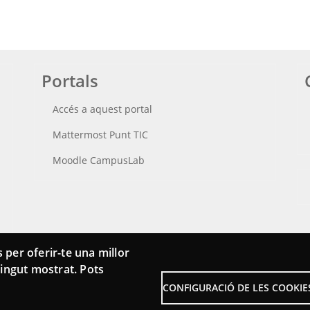
Portals
Accés a aquest portal
Mattermost Punt TIC
Moodle CampusLab
 per oferir-te una millor
ntingut mostrat. Pots
CONFIGURACIÓ DE LES COOKIE