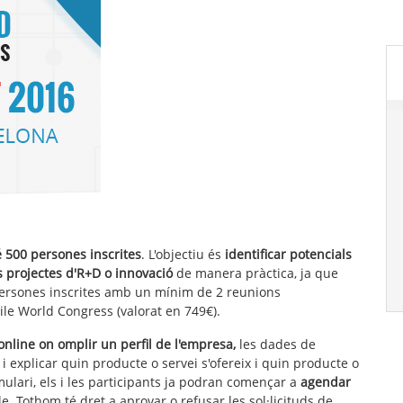
 500 persones inscrites
. L'objectiu és
identificar potencials
 projectes d'R+D o innovació
de manera pràctica, ja que
 persones inscrites amb un mínim de 2 reunions
ile World Congress (valorat en 749€).
online on omplir un perfil de l'empresa,
les dades de
 explicar quin producte o servei s'ofereix i quin producte o
ulari, els i les participants ja podran començar a
agendar
le. Tothom té dret a aprovar o refusar les sol·licituds de