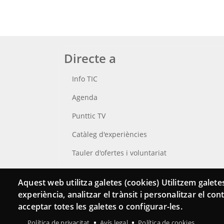
Directe a
Info TIC
Agenda
Punttic TV
Catàleg d'experiències
Tauler d'ofertes i voluntariat
Cerca el teu Punt TIC
Aquest web utilitza galetes (cookies) Utilitzem galetes
experiència, analitzar el trànsit i personalitzar el co
acceptar totes les galetes o configurar-les.
Política de privacitat
Avís legal
Política de cookies