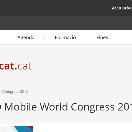
Vés
top
Àrea priv
al
contingut
Agenda
Formació
Eines
d Congress 2016
 Mobile World Congress 20